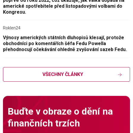
poprvé od roku 2022, což ukazuje, jak válka dopadá na
americké spotřebitele před listopadovými volbami do
Kongresu.
Roklen24
Výnosy amerických státních dluhopisů klesají, protože
obchodníci po komentářích šéfa Fedu Powella
přehodnocují očekávání ohledně zvyšování sazeb Fedu.
VŠECHNY ČLÁNKY
Buďte v obraze o dění na
finančních trzích