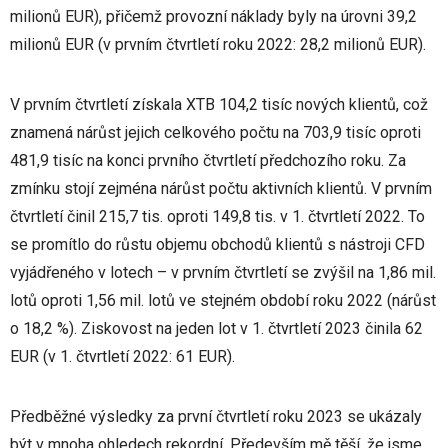
milionů EUR), přičemž provozní náklady byly na úrovni 39,2
milionů EUR (v prvním čtvrtletí roku 2022: 28,2 milionů EUR).
V prvním čtvrtletí získala XTB 104,2 tisíc nových klientů, což
znamená nárůst jejich celkového počtu na 703,9 tisíc oproti
481,9 tisíc na konci prvního čtvrtletí předchozího roku. Za
zmínku stojí zejména nárůst počtu aktivních klientů. V prvním
čtvrtletí činil 215,7 tis. oproti 149,8 tis. v 1. čtvrtletí 2022. To
se promítlo do růstu objemu obchodů klientů s nástroji CFD
vyjádřeného v lotech – v prvním čtvrtletí se zvýšil na 1,86 mil.
lotů oproti 1,56 mil. lotů ve stejném období roku 2022 (nárůst
o 18,2 %). Ziskovost na jeden lot v 1. čtvrtletí 2023 činila 62
EUR (v 1. čtvrtletí 2022: 61 EUR).
Předběžné výsledky za první čtvrtletí roku 2023 se ukázaly
být v mnoha ohledech rekordní. Především mě těší, že jsme