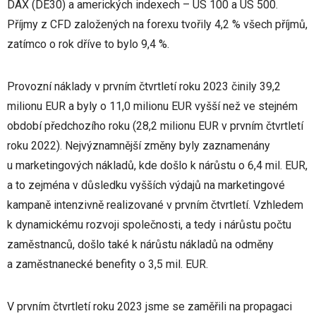
DAX (DE30) a amerických indexech – US 100 a US 500.
Příjmy z CFD založených na forexu tvořily 4,2 % všech příjmů,
zatímco o rok dříve to bylo 9,4 %.
Provozní náklady v prvním čtvrtletí roku 2023 činily 39,2
milionu EUR a byly o 11,0 milionu EUR vyšší než ve stejném
období předchozího roku (28,2 milionu EUR v prvním čtvrtletí
roku 2022). Nejvýznamnější změny byly zaznamenány
u marketingových nákladů, kde došlo k nárůstu o 6,4 mil. EUR,
a to zejména v důsledku vyšších výdajů na marketingové
kampaně intenzivně realizované v prvním čtvrtletí. Vzhledem
k dynamickému rozvoji společnosti, a tedy i nárůstu počtu
zaměstnanců, došlo také k nárůstu nákladů na odměny
a zaměstnanecké benefity o 3,5 mil. EUR.
V prvním čtvrtletí roku 2023 jsme se zaměřili na propagaci