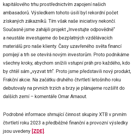
kapitálového trhu prostřednictvím zapojení našich
ambasadorů. Výsledkem tohoto úsilí byl rekordní počet
získaných zákazníků. Tím však naše iniciativy nekončí.
Současně jsme zahájili projekt „Investujte odpovědně“
a neustále investujeme do bezplatných vzdělávacích
materiálů pro naše klienty. Časy uzavřeného světa financí
pomíjejí a trh se otevírá novým investorům. Proto podnikáme
všechny kroky, abychom snížili vstupní práh pro každého, kdo
by chtěl sám „vyzvat trh“. Proto jsme představili nový produkt,
Frakční akcie. Na začátku druhého čtvrtletí letošního roku
debutovaly na prvních trzích a brzy je plánujeme rozšířit do
dalších zemí – komentáře Omar Arnaout.
Podrobné informace shrnující činnost skupiny XTB v prvním
čtvrtletí roku 2023 a předběžné finanční a provozní výsledky
jsou uvedeny
[ZDE]
.