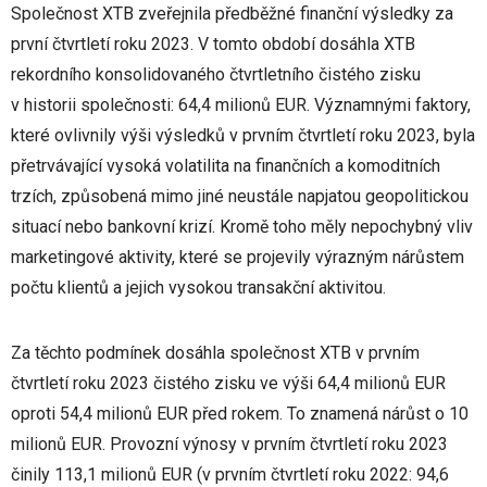
Společnost XTB zveřejnila předběžné finanční výsledky za
první čtvrtletí roku 2023. V tomto období dosáhla XTB
rekordního konsolidovaného čtvrtletního čistého zisku
v historii společnosti: 64,4 milionů EUR. Významnými faktory,
které ovlivnily výši výsledků v prvním čtvrtletí roku 2023, byla
přetrvávající vysoká volatilita na finančních a komoditních
trzích, způsobená mimo jiné neustále napjatou geopolitickou
situací nebo bankovní krizí. Kromě toho měly nepochybný vliv
marketingové aktivity, které se projevily výrazným nárůstem
počtu klientů a jejich vysokou transakční aktivitou.
Za těchto podmínek dosáhla společnost XTB v prvním
čtvrtletí roku 2023 čistého zisku ve výši 64,4 milionů EUR
oproti 54,4 milionů EUR před rokem. To znamená nárůst o 10
milionů EUR. Provozní výnosy v prvním čtvrtletí roku 2023
činily 113,1 milionů EUR (v prvním čtvrtletí roku 2022: 94,6