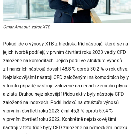
Omar Arnaout, zdroj: XTB
Pokud jde o výnosy XTB z hlediska tříd nástrojů, které se na
jejich tvorbě podílejí, v prvním čtvrtletí roku 2023 vedly CFD
založené na komoditách. Jejich podíl ve struktuře výnosů
z finančních nástrojů dosáhl 48,8 % oproti 30,2 % o rok dříve.
Nejziskovějšími nástroji CFD založenými na komoditách byly
v tomto případě nástroje založené na cenách zemního plynu
a zlata. Druhou nejziskovější třídou aktiv byly nástroje CFD
založené na indexech. Podíl indexů na struktuře výnosů
v prvním čtvrtletí roku 2023 činil 45,3 % oproti 57,4 %
v prvním čtvrtletí roku 2022. Konkrétně nejziskovějšími
nástroji v této třídě byly CFD založené na německém indexu