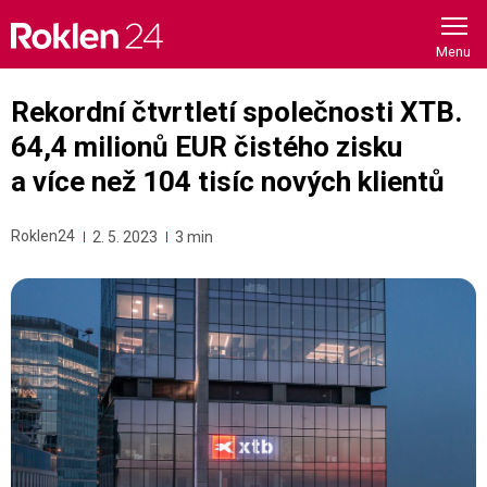
Skip
to
content
Rekordní čtvrtletí společnosti XTB.
64,4 milionů EUR čistého zisku
a více než 104 tisíc nových klientů
Roklen24
2. 5. 2023
3 min