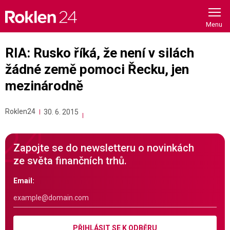
Skip
to
content
RIA: Rusko říká, že není v silách
žádné země pomoci Řecku, jen
mezinárodně
Roklen24
30. 6. 2015
Zapojte se do newsletteru o novinkách
ze světa finančních trhů.
Email:
PŘIHLÁSIT SE K ODBĚRU