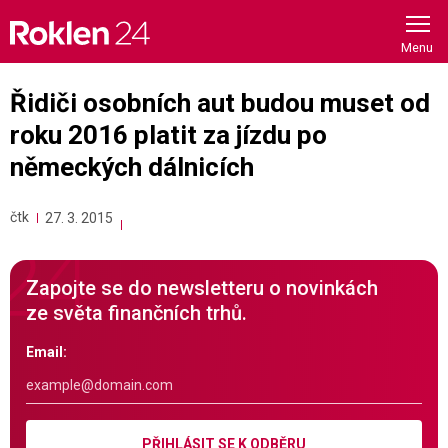
Skip
to
content
Řidiči osobních aut budou muset od
roku 2016 platit za jízdu po
německých dálnicích
čtk
27. 3. 2015
Zapojte se do newsletteru o novinkách
ze světa finančních trhů.
Email:
PŘIHLÁSIT SE K ODBĚRU