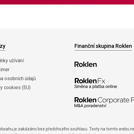
zy
Finanční skupina Roklen
nky užívání
aimer
na osobních údajů
y cookies (EU)
í obsahu je zakázáno bez předchozího souhlasu. Texty na tomto webu nes