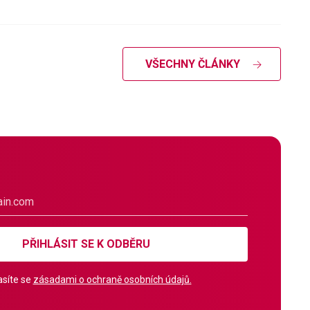
VŠECHNY ČLÁNKY
PŘIHLÁSIT SE K ODBĚRU
síte se
zásadami o ochraně osobních údajů.