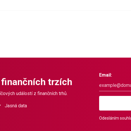
Email:
 finančních trzích
čových událostí z finančních trhů.
Jasná data
Odesláním souhla