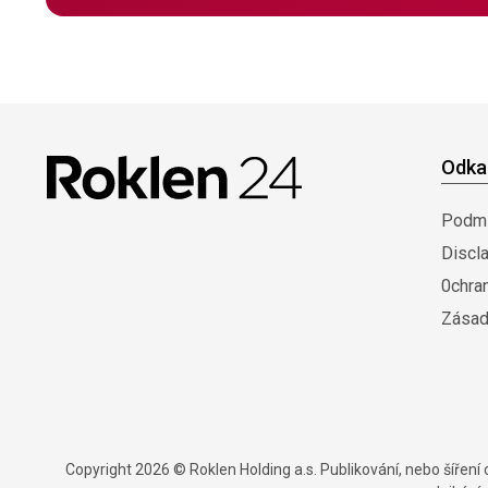
Odka
Podmí
Discl
0chra
Zásad
Copyright 2026 © Roklen Holding a.s. Publikování, nebo šířen