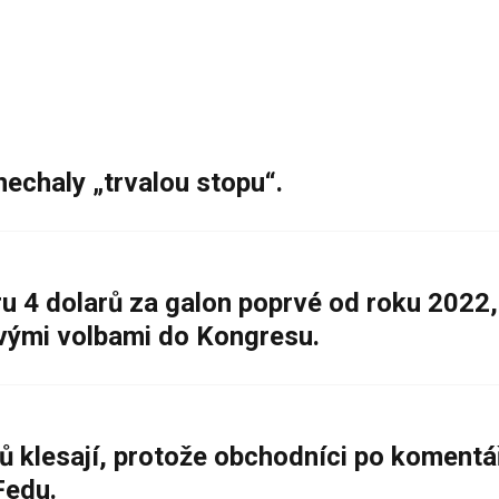
nechaly „trvalou stopu“.
 4 dolarů za galon poprvé od roku 2022,
ovými volbami do Kongresu.
ů klesají, protože obchodníci po komentá
Fedu.