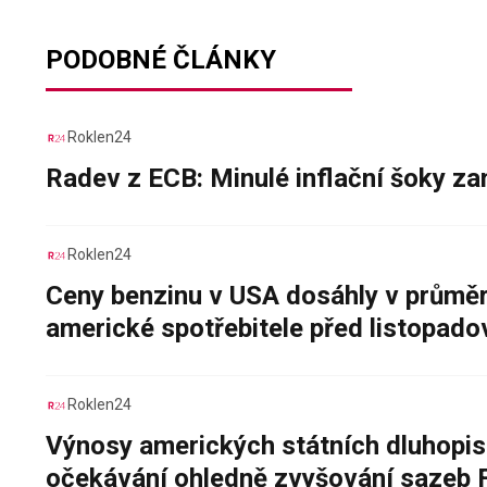
PODOBNÉ ČLÁNKY
Roklen24
Radev z ECB: Minulé inflační šoky za
Roklen24
Ceny benzinu v USA dosáhly v průměru
americké spotřebitele před listopad
Roklen24
Výnosy amerických státních dluhopis
očekávání ohledně zvyšování sazeb 