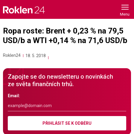
Skip
to
content
Ropa roste: Brent + 0,23 % na 79,5
USD/b a WTI +0,14 % na 71,6 USD/b
Roklen24
18. 5. 2018
Zapojte se do newsletteru o novinkách
ze světa finančních trhů.
Email:
PŘIHLÁSIT SE K ODBĚRU