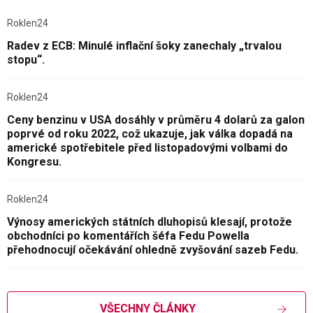
Roklen24
Radev z ECB: Minulé inflační šoky zanechaly „trvalou
stopu“.
Roklen24
Ceny benzinu v USA dosáhly v průměru 4 dolarů za galon
poprvé od roku 2022, což ukazuje, jak válka dopadá na
americké spotřebitele před listopadovými volbami do
Kongresu.
Roklen24
Výnosy amerických státních dluhopisů klesají, protože
obchodníci po komentářích šéfa Fedu Powella
přehodnocují očekávání ohledně zvyšování sazeb Fedu.
VŠECHNY ČLÁNKY