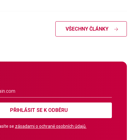
VŠECHNY ČLÁNKY
PŘIHLÁSIT SE K ODBĚRU
síte se
zásadami o ochraně osobních údajů.