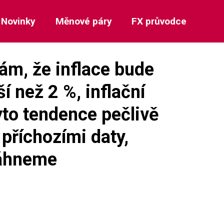
Novinky
Měnové páry
FX průvodce
ám, že inflace bude
í než 2 %, inflační
tyto tendence pečlivě
 příchozími daty,
sáhneme