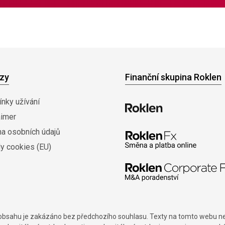
zy
Finanční skupina Roklen
nky užívání
aimer
na osobních údajů
y cookies (EU)
í obsahu je zakázáno bez předchozího souhlasu. Texty na tomto webu nes