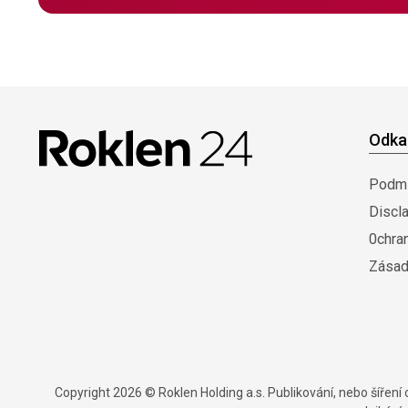
Odka
Podmí
Discl
0chra
Zásad
Copyright 2026 © Roklen Holding a.s. Publikování, nebo šířen