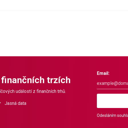
Email:
 finančních trzích
čových událostí z finančních trhů.
Jasná data
Odesláním souhla