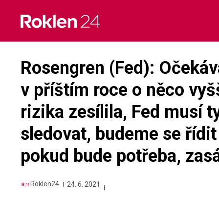
Skip
to
content
Rosengren (Fed): Očekáv
v příštím roce o něco vyšš
rizika zesílila, Fed musí 
sledovat, budeme se řídit
pokud bude potřeba, za
Roklen24
24. 6. 2021