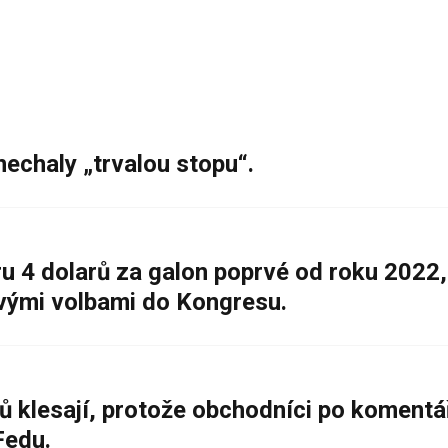
nechaly „trvalou stopu“.
 4 dolarů za galon poprvé od roku 2022,
ovými volbami do Kongresu.
ů klesají, protože obchodníci po komentá
Fedu.