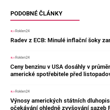
PODOBNÉ ČLÁNKY
Roklen24
Radev z ECB: Minulé inflační šoky za
Roklen24
Ceny benzinu v USA dosáhly v průměru
americké spotřebitele před listopad
Roklen24
Výnosy amerických státních dluhopis
očekávání ohledně zvyšování sazeb 