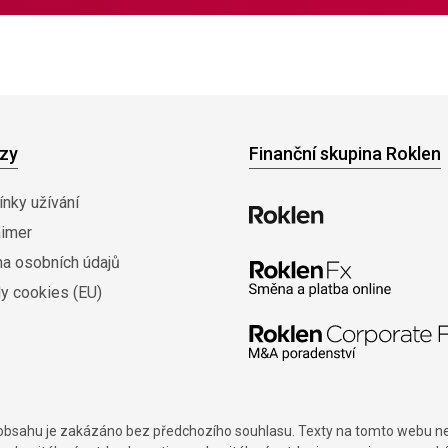
zy
Finanční skupina Roklen
nky užívání
aimer
na osobních údajů
y cookies (EU)
í obsahu je zakázáno bez předchozího souhlasu. Texty na tomto webu nes