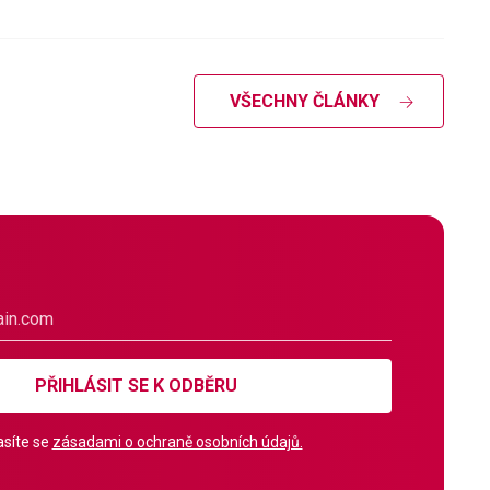
VŠECHNY ČLÁNKY
PŘIHLÁSIT SE K ODBĚRU
síte se
zásadami o ochraně osobních údajů.