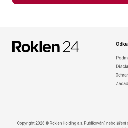
Odka
Podmí
Discl
0chra
Zásad
Copyright 2026 © Roklen Holding a.s. Publikování, nebo šířen