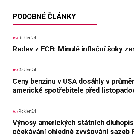
PODOBNÉ ČLÁNKY
Roklen24
Radev z ECB: Minulé inflační šoky za
Roklen24
Ceny benzinu v USA dosáhly v průměru
americké spotřebitele před listopad
Roklen24
Výnosy amerických státních dluhopis
očekávání ohledně zvyšování sazeb 