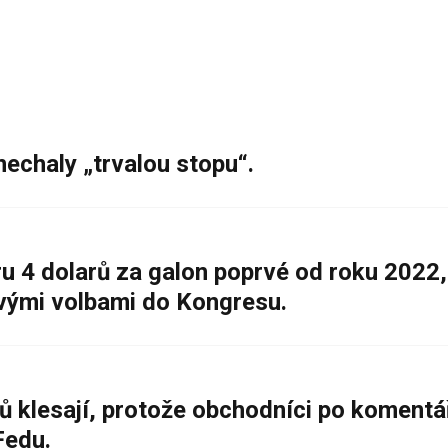
nechaly „trvalou stopu“.
 4 dolarů za galon poprvé od roku 2022,
ovými volbami do Kongresu.
ů klesají, protože obchodníci po komentá
Fedu.