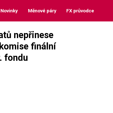
Novinky
Měnové páry
FX průvodce
atů nepřinese
komise finální
r. fondu