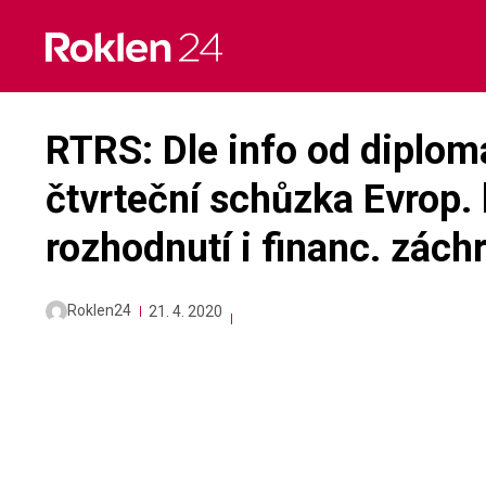
Skip
to
content
RTRS: Dle info od diplom
čtvrteční schůzka Evrop. 
rozhodnutí i financ. zách
Roklen24
21. 4. 2020