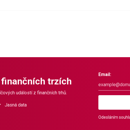
Email:
 finančních trzích
čových událostí z finančních trhů.
Jasná data
Odesláním souhla