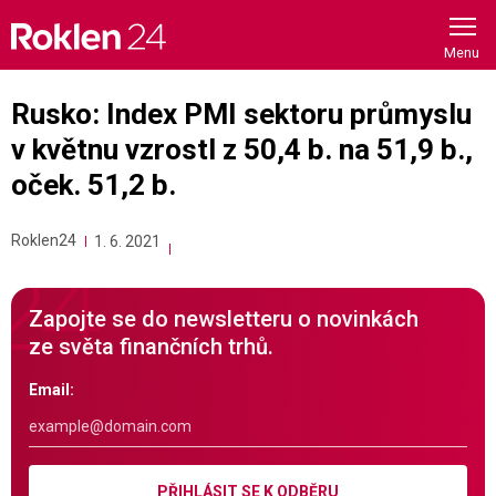
Skip
to
content
Rusko: Index PMI sektoru průmyslu
v květnu vzrostl z 50,4 b. na 51,9 b.,
oček. 51,2 b.
Roklen24
1. 6. 2021
Zapojte se do newsletteru o novinkách
ze světa finančních trhů.
Email:
PŘIHLÁSIT SE K ODBĚRU