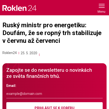
Skip
to
content
Ruský ministr pro energetiku:
Doufám, že se ropný trh stabilizuje
v červnu až červenci
Roklen24
25. 5. 2020
Zapojte se do newsletteru o novinkách
ze světa finančních trhů.
Email:
PŘIHLÁSIT SE K ODBĚRU