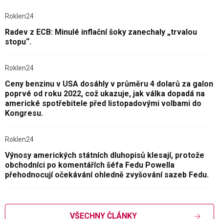
Roklen24
Radev z ECB: Minulé inflační šoky zanechaly „trvalou
stopu“.
Roklen24
Ceny benzinu v USA dosáhly v průměru 4 dolarů za galon
poprvé od roku 2022, což ukazuje, jak válka dopadá na
americké spotřebitele před listopadovými volbami do
Kongresu.
Roklen24
Výnosy amerických státních dluhopisů klesají, protože
obchodníci po komentářích šéfa Fedu Powella
přehodnocují očekávání ohledně zvyšování sazeb Fedu.
VŠECHNY ČLÁNKY