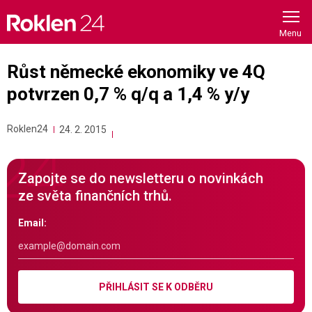
Skip
to
content
Růst německé ekonomiky ve 4Q
potvrzen 0,7 % q/q a 1,4 % y/y
Roklen24
24. 2. 2015
Zapojte se do newsletteru o novinkách
ze světa finančních trhů.
Email:
PŘIHLÁSIT SE K ODBĚRU