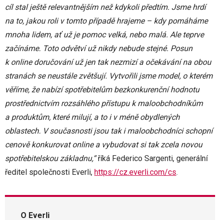
cíl stal ještě relevantnějším než kdykoli předtím. Jsme hrdí
na to, jakou roli v tomto případě hrajeme – kdy pomáháme
mnoha lidem, ať už je pomoc velká, nebo malá. Ale teprve
začínáme. Toto odvětví už nikdy nebude stejné. Posun
k online doručování už jen tak nezmizí a očekávání na obou
stranách se neustále zvětšují. Vytvořili jsme model, o kterém
věříme, že nabízí spotřebitelům bezkonkurenční hodnotu
prostřednictvím rozsáhlého přístupu k maloobchodníkům
a produktům, které milují, a to i v méně obydlených
oblastech. V současnosti jsou tak i maloobchodníci schopní
cenově konkurovat online a vybudovat si tak zcela novou
spotřebitelskou základnu,“
říká Federico Sargenti, generální
ředitel společnosti Everli,
https://cz.everli.com/cs
.
O Everli