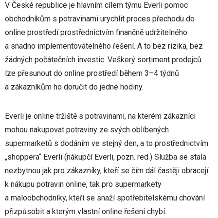
V České republice je hlavním cílem týmu Everli pomoc
obchodníkům s potravinami urychlit proces přechodu do
online prostředí prostřednictvím finančně udržitelného
a snadno implementovatelného řešení. A to bez rizika, bez
žádných počátečních investic. Veškerý sortiment prodejců
lze přesunout do online prostředí během 3–4 týdnů
a zákazníkům ho doručit do jedné hodiny.
Everli je online tržiště s potravinami, na kterém zákazníci
mohou nakupovat potraviny ze svých oblíbených
supermarketů s dodáním ve stejný den, a to prostřednictvím
„shoppera“ Everli (nákupčí Everli, pozn. red.) Služba se stala
nezbytnou jak pro zákazníky, kteří se čím dál častěji obracejí
k nákupu potravin online, tak pro supermarkety
a maloobchodníky, kteří se snaží spotřebitelskému chování
přizpůsobit a kterým vlastní online řešení chybí.