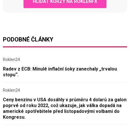
HLÍDAT KURZY NA ROKLENFX
PODOBNÉ ČLÁNKY
Roklen24
Radev z ECB: Minulé inflační šoky zanechaly „trvalou
stopu“.
Roklen24
Ceny benzinu v USA dosáhly v průměru 4 dolarů za galon
poprvé od roku 2022, což ukazuje, jak válka dopadá na
americké spotřebitele před listopadovými volbami do
Kongresu.