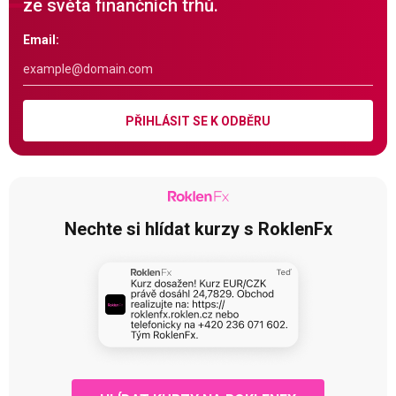
ze světa finančních trhů.
Email:
PŘIHLÁSIT SE K ODBĚRU
Nechte si hlídat kurzy s RoklenFx