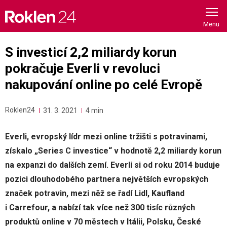
Skip
to
content
S investicí 2,2 miliardy korun
pokračuje Everli v revoluci
nakupování online po celé Evropě
Roklen24
31. 3. 2021
4 min
Everli, evropský lídr mezi online tržišti s potravinami,
získalo „Series C investice“ v hodnotě 2,2 miliardy korun
na expanzi do dalších zemí. Everli si od roku 2014 buduje
pozici dlouhodobého partnera největších evropských
značek potravin, mezi něž se řadí Lidl, Kaufland
i Carrefour, a nabízí tak více než 300 tisíc různých
produktů online v 70 městech v Itálii, Polsku, České