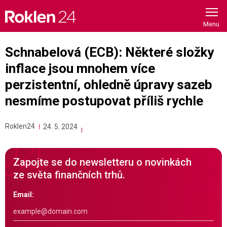
Skip
to
content
Schnabelová (ECB): Některé složky
inflace jsou mnohem více
perzistentní, ohledně úpravy sazeb
nesmíme postupovat příliš rychle
Roklen24
24. 5. 2024
Zapojte se do newsletteru o novinkách
ze světa finančních trhů.
Email: