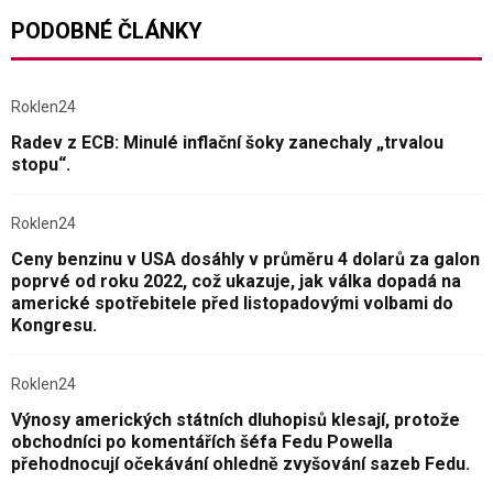
PODOBNÉ ČLÁNKY
Roklen24
Radev z ECB: Minulé inflační šoky zanechaly „trvalou
stopu“.
Roklen24
Ceny benzinu v USA dosáhly v průměru 4 dolarů za galon
poprvé od roku 2022, což ukazuje, jak válka dopadá na
americké spotřebitele před listopadovými volbami do
Kongresu.
Roklen24
Výnosy amerických státních dluhopisů klesají, protože
obchodníci po komentářích šéfa Fedu Powella
přehodnocují očekávání ohledně zvyšování sazeb Fedu.