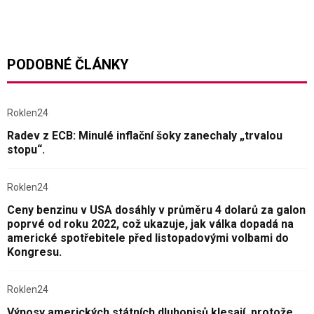
PODOBNÉ ČLÁNKY
Roklen24
Radev z ECB: Minulé inflační šoky zanechaly „trvalou
stopu“.
Roklen24
Ceny benzinu v USA dosáhly v průměru 4 dolarů za galon
poprvé od roku 2022, což ukazuje, jak válka dopadá na
americké spotřebitele před listopadovými volbami do
Kongresu.
Roklen24
Výnosy amerických státních dluhopisů klesají, protože