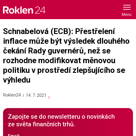
Skip
to
content
Schnabelová (ECB): Přestřelení
inflace může být výsledek dlouhého
čekání Rady guvernérů, než se
rozhodne modifikovat měnovou
politiku v prostředí zlepšujícího se
výhledu
Roklen24
14. 7. 2021
Zapojte se do newsletteru o novinkách
ze světa finančních trhů.