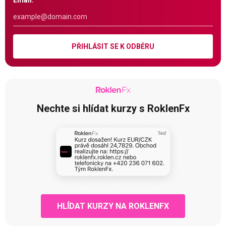
Email:
PŘIHLÁSIT SE K ODBĚRU
Nechte si hlídat kurzy s RoklenFx
HLÍDAT KURZY NA ROKLENFX