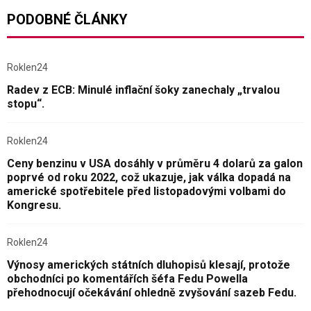
PODOBNÉ ČLÁNKY
Roklen24
Radev z ECB: Minulé inflační šoky zanechaly „trvalou
stopu“.
Roklen24
Ceny benzinu v USA dosáhly v průměru 4 dolarů za galon
poprvé od roku 2022, což ukazuje, jak válka dopadá na
americké spotřebitele před listopadovými volbami do
Kongresu.
Roklen24
Výnosy amerických státních dluhopisů klesají, protože
obchodníci po komentářích šéfa Fedu Powella
přehodnocují očekávání ohledně zvyšování sazeb Fedu.