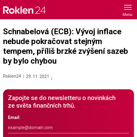
Skip
to
content
Schnabelová (ECB): Vývoj inflace
nebude pokračovat stejným
tempem, příliš brzké zvýšení sazeb
by bylo chybou
Roklen24
29. 11. 2021
Zapojte se do newsletteru o novinkách
ze světa finančních trhů.
Email: