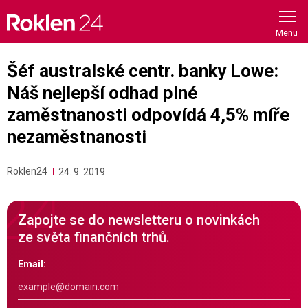
Skip
to
content
Šéf australské centr. banky Lowe:
Náš nejlepší odhad plné
zaměstnanosti odpovídá 4,5% míře
nezaměstnanosti
Roklen24
24. 9. 2019
Zapojte se do newsletteru o novinkách
ze světa finančních trhů.
Email: