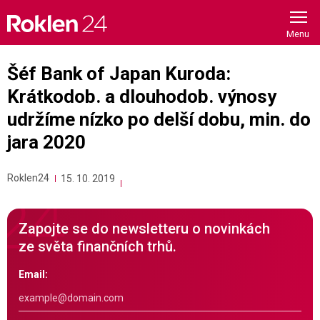
Skip
to
content
Šéf Bank of Japan Kuroda:
Krátkodob. a dlouhodob. výnosy
udržíme nízko po delší dobu, min. do
jara 2020
Roklen24
15. 10. 2019
Zapojte se do newsletteru o novinkách
ze světa finančních trhů.
Email: