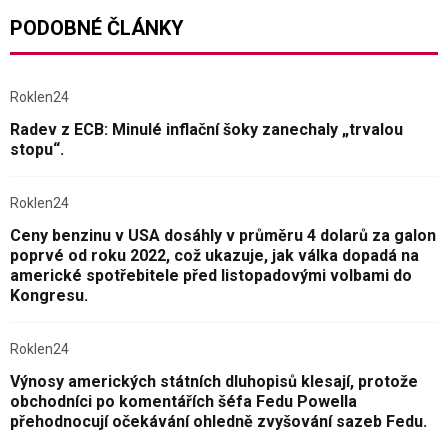
PODOBNÉ ČLÁNKY
Roklen24
Radev z ECB: Minulé inflační šoky zanechaly „trvalou
stopu“.
Roklen24
Ceny benzinu v USA dosáhly v průměru 4 dolarů za galon
poprvé od roku 2022, což ukazuje, jak válka dopadá na
americké spotřebitele před listopadovými volbami do
Kongresu.
Roklen24
Výnosy amerických státních dluhopisů klesají, protože
obchodníci po komentářích šéfa Fedu Powella
přehodnocují očekávání ohledně zvyšování sazeb Fedu.