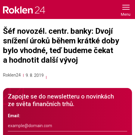
Skip
to
content
Šéf novozél. centr. banky: Dvojí
snížení úroků během krátké doby
bylo vhodné, teď budeme čekat
a hodnotit další vývoj
Roklen24
9. 8. 2019
Zapojte se do newsletteru o novinkách
ze světa finančních trhů.
Email: