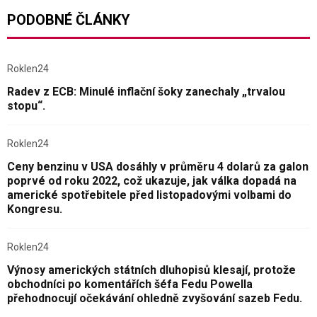
PODOBNÉ ČLÁNKY
Roklen24
Radev z ECB: Minulé inflační šoky zanechaly „trvalou
stopu“.
Roklen24
Ceny benzinu v USA dosáhly v průměru 4 dolarů za galon
poprvé od roku 2022, což ukazuje, jak válka dopadá na
americké spotřebitele před listopadovými volbami do
Kongresu.
Roklen24
Výnosy amerických státních dluhopisů klesají, protože
obchodníci po komentářích šéfa Fedu Powella
přehodnocují očekávání ohledně zvyšování sazeb Fedu.