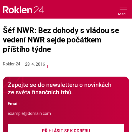
Skip
to
content
Šéf NWR: Bez dohody s vládou se
vedení NWR sejde počátkem
příštího týdne
Roklen24
28. 4. 2016
Zapojte se do newsletteru o novinkách
ze světa finančních trhů.
Email:
PŘIHLÁSIT SE K ODBĚRU