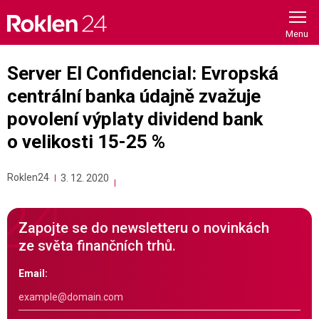
Skip
to
content
Server El Confidencial: Evropská
centrální banka údajně zvažuje
povolení výplaty dividend bank
o velikosti 15-25 %
Roklen24
3. 12. 2020
Zapojte se do newsletteru o novinkách
ze světa finančních trhů.
Email: