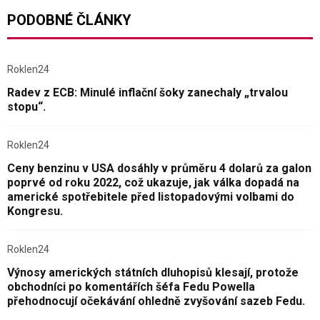
PODOBNÉ ČLÁNKY
Roklen24
Radev z ECB: Minulé inflační šoky zanechaly „trvalou
stopu“.
Roklen24
Ceny benzinu v USA dosáhly v průměru 4 dolarů za galon
poprvé od roku 2022, což ukazuje, jak válka dopadá na
americké spotřebitele před listopadovými volbami do
Kongresu.
Roklen24
Výnosy amerických státních dluhopisů klesají, protože
obchodníci po komentářích šéfa Fedu Powella
přehodnocují očekávání ohledně zvyšování sazeb Fedu.