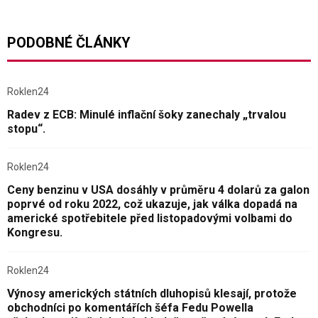
PODOBNÉ ČLÁNKY
Roklen24
Radev z ECB: Minulé inflační šoky zanechaly „trvalou
stopu“.
Roklen24
Ceny benzinu v USA dosáhly v průměru 4 dolarů za galon
poprvé od roku 2022, což ukazuje, jak válka dopadá na
americké spotřebitele před listopadovými volbami do
Kongresu.
Roklen24
Výnosy amerických státních dluhopisů klesají, protože
obchodníci po komentářích šéfa Fedu Powella