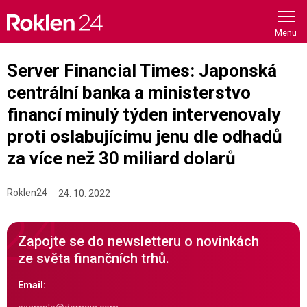
Skip
to
content
Server Financial Times: Japonská
centrální banka a ministerstvo
financí minulý týden intervenovaly
proti oslabujícímu jenu dle odhadů
za více než 30 miliard dolarů
Roklen24
24. 10. 2022
Zapojte se do newsletteru o novinkách
ze světa finančních trhů.
Email: