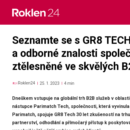
Skip
to
content
Seznamte se s GR8 TECH
a odborné znalosti spole
ztělesněné ve skvělých B
Roklen24
25. 1. 2023
4 min
Dneškem vstupuje na globální trh B2B služeb v oblast
nástupce Parimatch Tech, společnosti, která vyvinul
Parimatch, spojuje GR8 Tech 30 let zkušeností na tr
partnerství, odhodlání a přímočarý přístup k poskytov