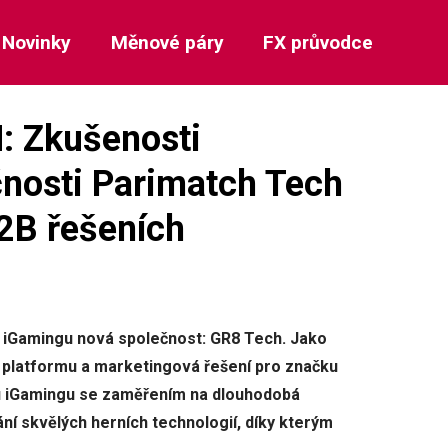
Novinky
Měnové páry
FX průvodce
: Zkušenosti
čnosti Parimatch Tech
2B řešeních
i iGamingu nová společnost: GR8 Tech. Jako
a platformu a marketingová řešení pro značku
hu iGamingu se zaměřením na dlouhodobá
ání skvělých herních technologií, díky kterým