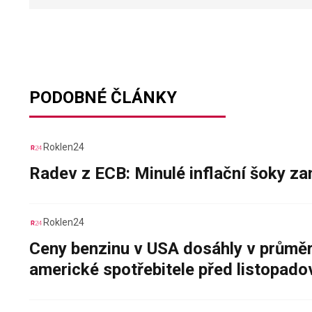
PODOBNÉ ČLÁNKY
Roklen24
Radev z ECB: Minulé inflační šoky za
Roklen24
Ceny benzinu v USA dosáhly v průměru
americké spotřebitele před listopad