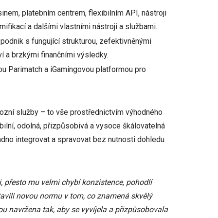
inem, platebním centrem, flexibilním API, nástroji
ifikací a dalšími vlastními nástroji a službami.
podnik s fungující strukturou, zefektivněnými
 a brzkými finančními výsledky.
u Parimatch a iGamingovou platformou pro
vozní služby – to vše prostřednictvím výhodného
ilní, odolná, přizpůsobivá a vysoce škálovatelná
adno integrovat a spravovat bez nutnosti dohledu
 přesto mu velmi chybí konzistence, pohodlí
stavili novou normu v tom, co znamená skvělý
sou navržena tak, aby se vyvíjela a přizpůsobovala