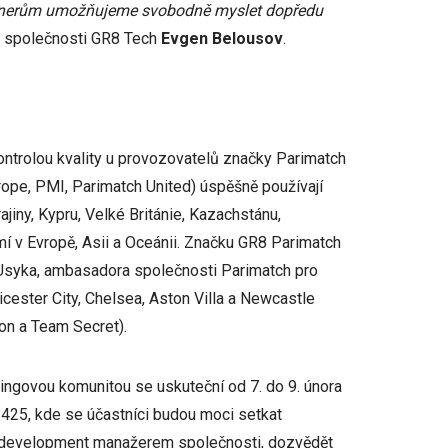
rtnerům umožňujeme svobodně myslet dopředu
el společnosti GR8 Tech
Evgen Belousov
.
ntrolou kvality u provozovatelů značky Parimatch
rope, PМІ, Parimatch United) úspěšně používají
jiny, Kypru, Velké Británie, Kazachstánu,
emí v Evropě, Asii a Oceánii. Značku GR8 Parimatch
 Usyka, ambasadora společnosti Parimatch pro
cester City, Chelsea, Aston Villa a Newcastle
on a Team Secret).
mingovou komunitou se uskuteční od 7. do 9. února
425, kde se účastníci budou moci setkat
s development manažerem společnosti, dozvědět