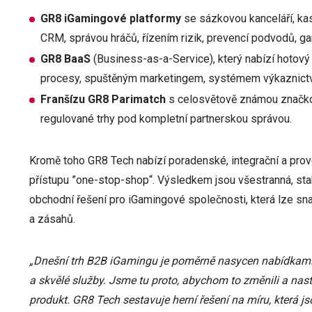
GR8 iGamingové platformy
se sázkovou kanceláří, kas
CRM, správou hráčů, řízením rizik, prevencí podvodů, gam
GR8 BaaS
(Business-as-a-Service), který nabízí hotový 
procesy, spuštěným marketingem, systémem výkaznictví
Franšízu GR8 Parimatch
s celosvětově známou značko
regulované trhy pod kompletní partnerskou správou.
Kromě toho GR8 Tech nabízí poradenské, integrační a pro
přístupu ”one-stop-shop“. Výsledkem jsou všestranná, stab
obchodní řešení pro iGamingové společnosti, která lze sn
a zásahů.
„Dnešní trh B2B iGamingu je poměrně nasycen nabídkami,
a skvělé služby. Jsme tu proto, abychom to změnili a na
produkt. GR8 Tech sestavuje herní řešení na míru, která j