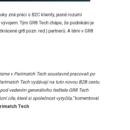
ky zná práci s B2C klienty, jasně rozumí
m vývojem. Tým GR8 Tech chápe, že podnikání je
zkráceně gr8 pozn. red.) partnerů. A těmi v GR8
 jsme v Parimatch Tech soustavně pracovali po
 Parimatch Tech vydávají na tuto novou B2B cestu.
i pod vedením generálního ředitele GR8 Tech
 cíle, které si společnost vytyčila,“
komentoval
rimatch Tech
.