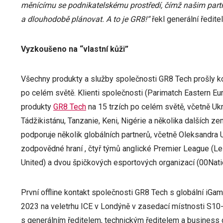
měnícímu se podnikatelskému prostředí, čímž našim pa
a dlouhodobě plánovat. A to je GR8!“
řekl generální ředit
Vyzkoušeno na “vlastní kůži”
Všechny produkty a služby společnosti GR8 Tech prošly ko
po celém světě. Klienti společnosti (Parimatch Eastern Eu
produkty
GR8 Tech
na 15 trzích po celém světě, včetně Ukra
Tádžikistánu, Tanzanie, Keni, Nigérie a několika dalších z
podporuje několik globálních partnerů, včetně Oleksandra
zodpovědné hraní , čtyř týmů anglické Premier League (Lei
United) a dvou špičkových esportových organizací (00Nati
První offline kontakt společnosti GR8 Tech s globální iGa
2023 na veletrhu ICE v Londýně v zasedací místnosti S10-
s generálním ředitelem, technickým ředitelem a busines