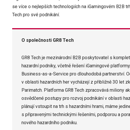
se více o nejlepších technologiích na iGamingovém B2B trh
Tech pro své podnikání.
O společnosti GR8 Tech
GR8 Tech je mezinárodní B2B poskytovatel s komple
hazardní podniky, včetně řešení iGamingové platformy
Business-as-a-Service pro dlouhodobá partnerství. 
v oblasti hazardních her vycházejí z přibližně 30 let
Parimatch. Platforma GR8 Tech zpracovává miliony ak
osvědčené postupy pro rozvoj podnikání v oblasti haza
plánují vstoupit na trh s hazardními hrami, máme jed
s připravenými technickými řešeními, podporou a por
nového hazardního podniku.