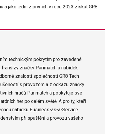
u a jako jedni z prvních v roce 2023 získat GR8
tním technickým pokrytím pro zavedené
, franšízy značky Parimatch a nabídek
Odborné znalosti společnosti GR8 Tech
 zkušeností s provozem a z odkazu značky
tivních hráčů Parimatch a poskytuje své
rdních her po celém světě. A pro ty, kteří
inečnou nabídku Business-as-a-Service
adenstvím při spuštění a provozu vašeho