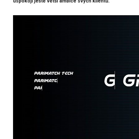
uspokojí ještě větší ambice svých klientů.