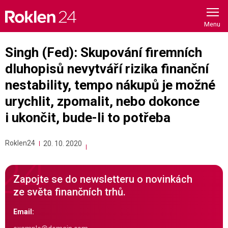
Skip
to
content
Singh (Fed): Skupování firemních
dluhopisů nevytváří rizika finanční
nestability, tempo nákupů je možné
urychlit, zpomalit, nebo dokonce
i ukončit, bude-li to potřeba
Roklen24
20. 10. 2020
Zapojte se do newsletteru o novinkách
ze světa finančních trhů.
Email: