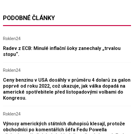
PODOBNÉ ČLÁNKY
Roklen24
Radev z ECB: Minulé inflační šoky zanechaly „trvalou
stopu“.
Roklen24
Ceny benzinu v USA dosáhly v průměru 4 dolarů za galon
poprvé od roku 2022, což ukazuje, jak válka dopadá na
americké spotřebitele před listopadovými volbami do
Kongresu.
Roklen24
Výnosy amerických státních dluhopisů klesají, protože
obchodníci po komentářích šéfa Fedu Powella