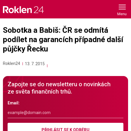
Skip
to
content
Sobotka a Babiš: ČR se odmítá
podílet na garancích případné další
půjčky Řecku
Roklen24
13. 7. 2015
Zapojte se do newsletteru o novinkách
ze světa finančních trhů.
Email:
PŘIHLÁSIT SE K ODBĚRU