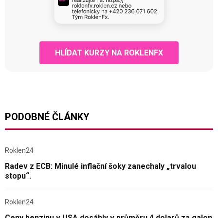
HLÍDAT KURZY NA ROKLENFX
PODOBNÉ ČLÁNKY
Roklen24
Radev z ECB: Minulé inflační šoky zanechaly „trvalou
stopu“.
Roklen24
Ceny benzinu v USA dosáhly v průměru 4 dolarů za galon