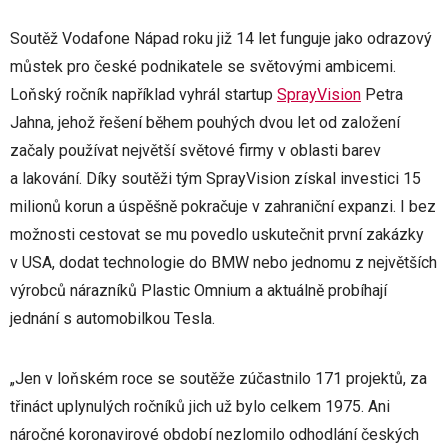
Soutěž Vodafone Nápad roku již 14 let funguje jako odrazový
můstek pro české podnikatele se světovými ambicemi.
Loňský ročník například vyhrál startup
SprayVision
Petra
Jahna, jehož řešení během pouhých dvou let od založení
začaly používat největší světové firmy v oblasti barev
a lakování. Díky soutěži tým SprayVision získal investici 15
milionů korun a úspěšně pokračuje v zahraniční expanzi. I bez
možnosti cestovat se mu povedlo uskutečnit první zakázky
v USA, dodat technologie do BMW nebo jednomu z největších
výrobců nárazníků Plastic Omnium a aktuálně probíhají
jednání s automobilkou Tesla.
„Jen v loňském roce se soutěže zúčastnilo 171 projektů, za
třináct uplynulých ročníků jich už bylo celkem 1975. Ani
náročné koronavirové období nezlomilo odhodlání českých