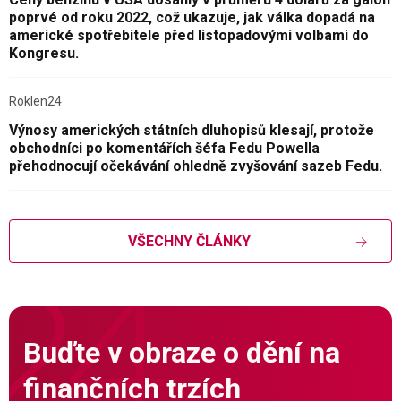
poprvé od roku 2022, což ukazuje, jak válka dopadá na
americké spotřebitele před listopadovými volbami do
Kongresu.
Roklen24
Výnosy amerických státních dluhopisů klesají, protože
obchodníci po komentářích šéfa Fedu Powella
přehodnocují očekávání ohledně zvyšování sazeb Fedu.
VŠECHNY ČLÁNKY
Buďte v obraze o dění na
finančních trzích