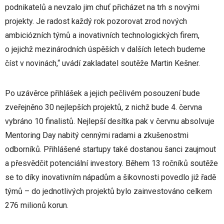
podnikatelů a nevzalo jim chuť přicházet na trh s novými
projekty. Je radost každý rok pozorovat zrod nových
ambiciózních týmů a inovativních technologických firem,
o jejichž mezinárodních úspěších v dalších letech budeme
číst v novinách,“ uvádí zakladatel soutěže Martin Kešner.
Po uzávěrce přihlášek a jejich pečlivém posouzení bude
zveřejněno 30 nejlepších projektů, z nichž bude 4. června
vybráno 10 finalistů. Nejlepší desítka pak v červnu absolvuje
Mentoring Day nabitý cennými radami a zkušenostmi
odborníků. Přihlášené startupy také dostanou šanci zaujmout
a přesvědčit potenciální investory. Během 13 ročníků soutěže
se to díky inovativním nápadům a šikovnosti povedlo již řadě
týmů – do jednotlivých projektů bylo zainvestováno celkem
276 milionů korun.