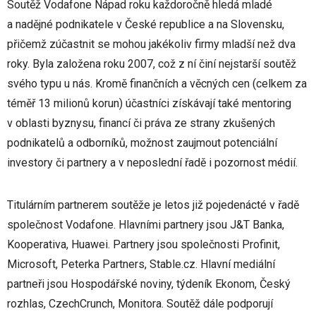
Soutěž Vodafone Nápad roku každoročně hledá mladé
a nadějné podnikatele v České republice a na Slovensku,
přičemž zúčastnit se mohou jakékoliv firmy mladší než dva
roky. Byla založena roku 2007, což z ní činí nejstarší soutěž
svého typu u nás. Kromě finančních a věcných cen (celkem za
téměř 13 milionů korun) účastníci získávají také mentoring
v oblasti byznysu, financí či práva ze strany zkušených
podnikatelů a odborníků, možnost zaujmout potenciální
investory či partnery a v neposlední řadě i pozornost médií.
Titulárním partnerem soutěže je letos již pojedenácté v řadě
společnost Vodafone. Hlavními partnery jsou J&T Banka,
Kooperativa, Huawei. Partnery jsou společnosti Profinit,
Microsoft, Peterka Partners, Stable.cz. Hlavní mediální
partneři jsou Hospodářské noviny, týdeník Ekonom, Český
rozhlas, CzechCrunch, Monitora. Soutěž dále podporují