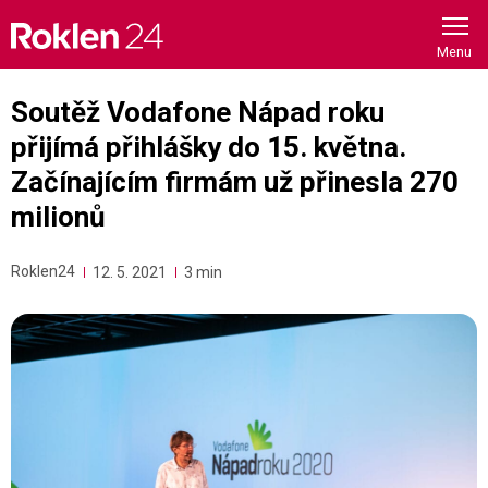
Skip
to
content
Soutěž Vodafone Nápad roku
přijímá přihlášky do 15. května.
Začínajícím firmám už přinesla 270
milionů
Roklen24
12. 5. 2021
3 min