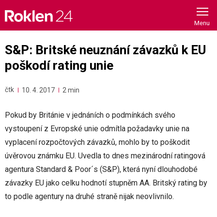
Skip
to
content
S&P: Britské neuznání závazků k EU
poškodí rating unie
čtk
10. 4. 2017
2 min
Pokud by Británie v jednáních o podmínkách svého
vystoupení z Evropské unie odmítla požadavky unie na
vyplacení rozpočtových závazků, mohlo by to poškodit
úvěrovou známku EU. Uvedla to dnes mezinárodní ratingová
agentura Standard & Poor´s (S&P), která nyní dlouhodobé
závazky EU jako celku hodnotí stupněm AA. Britský rating by
to podle agentury na druhé straně nijak neovlivnilo.