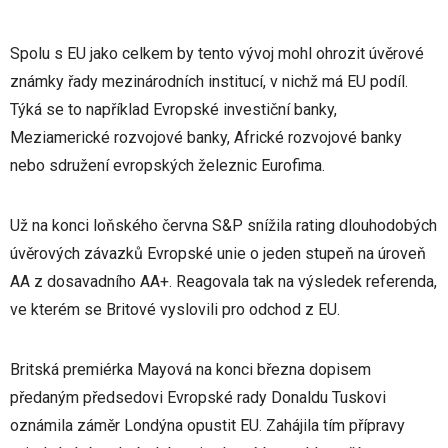
Spolu s EU jako celkem by tento vývoj mohl ohrozit úvěrové
známky řady mezinárodních institucí, v nichž má EU podíl.
Týká se to například Evropské investiční banky,
Meziamerické rozvojové banky, Africké rozvojové banky
nebo sdružení evropských železnic Eurofima.
Už na konci loňského června S&P snížila rating dlouhodobých
úvěrových závazků Evropské unie o jeden stupeň na úroveň
AA z dosavadního AA+. Reagovala tak na výsledek referenda,
ve kterém se Britové vyslovili pro odchod z EU.
Britská premiérka Mayová na konci března dopisem
předaným předsedovi Evropské rady Donaldu Tuskovi
oznámila záměr Londýna opustit EU. Zahájila tím přípravy