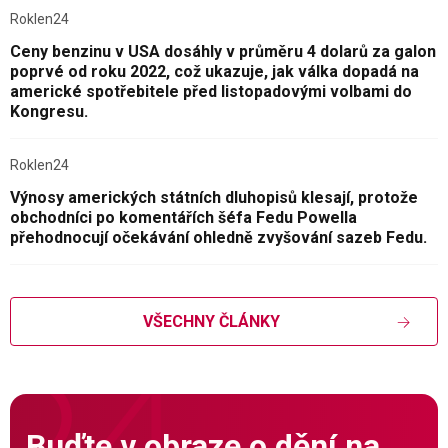
Roklen24
Ceny benzinu v USA dosáhly v průměru 4 dolarů za galon
poprvé od roku 2022, což ukazuje, jak válka dopadá na
americké spotřebitele před listopadovými volbami do
Kongresu.
Roklen24
Výnosy amerických státních dluhopisů klesají, protože
obchodníci po komentářích šéfa Fedu Powella
přehodnocují očekávání ohledně zvyšování sazeb Fedu.
VŠECHNY ČLÁNKY
Buďte v obraze o dění na