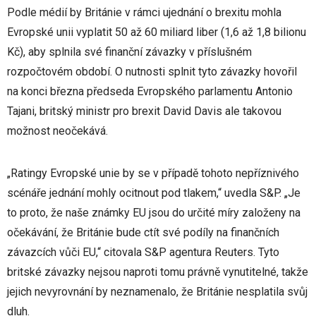
Podle médií by Británie v rámci ujednání o brexitu mohla
Evropské unii vyplatit 50 až 60 miliard liber (1,6 až 1,8 bilionu
Kč), aby splnila své finanční závazky v příslušném
rozpočtovém období. O nutnosti splnit tyto závazky hovořil
na konci března předseda Evropského parlamentu Antonio
Tajani, britský ministr pro brexit David Davis ale takovou
možnost neočekává.
„Ratingy Evropské unie by se v případě tohoto nepříznivého
scénáře jednání mohly ocitnout pod tlakem,“ uvedla S&P. „Je
to proto, že naše známky EU jsou do určité míry založeny na
očekávání, že Británie bude ctít své podíly na finančních
závazcích vůči EU,“ citovala S&P agentura Reuters. Tyto
britské závazky nejsou naproti tomu právně vynutitelné, takže
jejich nevyrovnání by neznamenalo, že Británie nesplatila svůj
dluh.