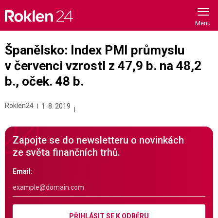
Skip
to
content
Španělsko: Index PMI průmyslu
v červenci vzrostl z 47,9 b. na 48,2
b., oček. 48 b.
Roklen24
1. 8. 2019
Zapojte se do newsletteru o novinkách
ze světa finančních trhů.
Email:
PŘIHLÁSIT SE K ODBĚRU