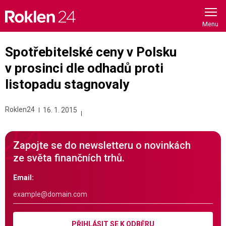
Skip
to
content
Spotřebitelské ceny v Polsku
v prosinci dle odhadů proti
listopadu stagnovaly
Roklen24
16. 1. 2015
Zapojte se do newsletteru o novinkách
ze světa finančních trhů.
Email:
PŘIHLÁSIT SE K ODBĚRU