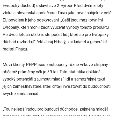
Evropský důchod) oslavil své 2. výročí. Před dvěma lety
získala slovenská společnost Finax jako první subjekt v celé
EU povolení k jeho poskytování. „Češi jsou mezi prvními
Evropany, kteří mohli začít využívat výhody tohoto produktu.
Po dvou letech stále roste počet lidí, kteří se pro Evropský
důchod rozhodují,“ řekl Juraj Hrbatý, zakladatel a generální
ředitel Finaxu.
Mezi klienty PEPP jsou zastoupeny různé věkové skupiny,
přičemž průměrný věk je 39 let. Tato statistika dokládá
vysoký potenciál zaujmout mladší lidi a samozřejmě také
jejich zaměstnavatele, kteří chtějí investovat do budoucnosti
svých zaměstnanců.
„Tou nejlepší radou pro budoucí důchodce, zejména mladší