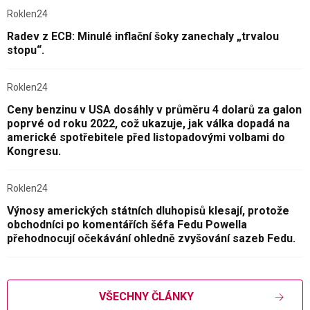
Roklen24
Radev z ECB: Minulé inflační šoky zanechaly „trvalou
stopu“.
Roklen24
Ceny benzinu v USA dosáhly v průměru 4 dolarů za galon
poprvé od roku 2022, což ukazuje, jak válka dopadá na
americké spotřebitele před listopadovými volbami do
Kongresu.
Roklen24
Výnosy amerických státních dluhopisů klesají, protože
obchodníci po komentářích šéfa Fedu Powella
přehodnocují očekávání ohledně zvyšování sazeb Fedu.
VŠECHNY ČLÁNKY