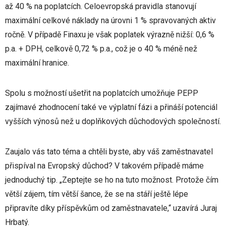
až 40 % na poplatcích. Celoevropská pravidla stanovují
maximální celkové náklady na úrovni 1 % spravovaných aktiv
ročně. V případě Finaxu je však poplatek výrazně nižší: 0,6 %
p.a. + DPH, celkově 0,72 % p.a., což je o 40 % méně než
maximální hranice.
Spolu s možností ušetřit na poplatcích umožňuje PEPP
zajímavé zhodnocení také ve výplatní fázi a přináší potenciál
vyšších výnosů než u doplňkových důchodových společností.
Zaujalo vás tato téma a chtěli byste, aby váš zaměstnavatel
přispíval na Evropský důchod? V takovém případě máme
jednoduchý tip. „Zeptejte se ho na tuto možnost. Protože čím
větší zájem, tím větší šance, že se na stáří ještě lépe
připravíte díky příspěvkům od zaměstnavatele,“ uzavírá Juraj
Hrbatý.