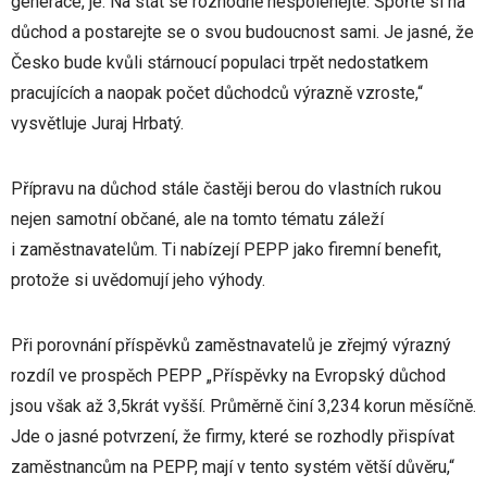
generace, je: Na stát se rozhodně nespoléhejte. Spořte si na
důchod a postarejte se o svou budoucnost sami. Je jasné, že
Česko bude kvůli stárnoucí populaci trpět nedostatkem
pracujících a naopak počet důchodců výrazně vzroste,“
vysvětluje Juraj Hrbatý.
Přípravu na důchod stále častěji berou do vlastních rukou
nejen samotní občané, ale na tomto tématu záleží
i zaměstnavatelům. Ti nabízejí PEPP jako firemní benefit,
protože si uvědomují jeho výhody.
Při porovnání příspěvků zaměstnavatelů je zřejmý výrazný
rozdíl ve prospěch PEPP „Příspěvky na Evropský důchod
jsou však až 3,5krát vyšší. Průměrně činí 3,234 korun měsíčně.
Jde o jasné potvrzení, že firmy, které se rozhodly přispívat
zaměstnancům na PEPP, mají v tento systém větší důvěru,“