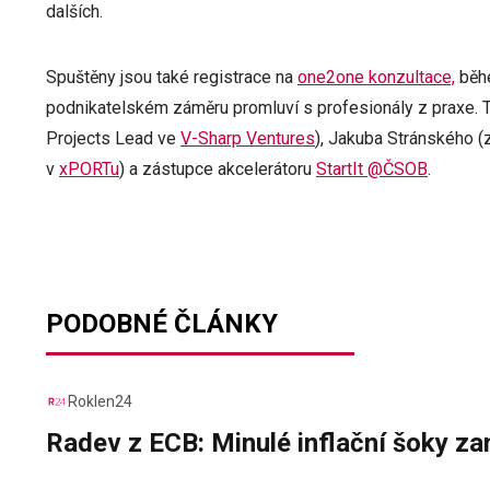
dalších.
Spuštěny jsou také registrace na
one2one konzultace,
běhe
podnikatelském záměru promluví s profesionály z praxe. T
Projects Lead ve
V-Sharp Ventures
), Jakuba Stránského (
v
xPORTu
) a zástupce akcelerátoru
StartIt @ČSOB
.
PODOBNÉ ČLÁNKY
Roklen24
Radev z ECB: Minulé inflační šoky za