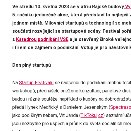
Ve středu 10. května 2023 se v atriu Rajské budovy
Vy
5. ročníku jedinečné akce, která představí to nejlepš
jednom místě. Milovníci startupů a technologií se moh
součástí rozvíjející se startupové scény. Festival po
s
Katedrou podnikání VŠE
a je otevřený široké veřejno
i firem se zájmem o podnikání. Vstup je pro návštěvn
Den plný startupů
Na
Startup Festivalu
se nadšenci do podnikání mohou těši
workshopů, přednášek, one2one konzultací, panelové disku
budou i různé soutěže, například o kupóny na dobrodružst
předá Hynek Medřický s Danielem Jesenským (
Spectraso
jako pod širým nebem, Vít Janda (
TikTokuj.cz
) seznámí úča
jsou nezbytné pro úspěch a průnik do světa sociálních méd