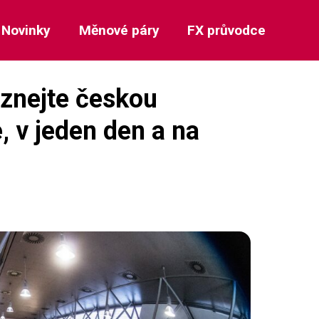
Novinky
Měnové páry
FX průvodce
oznejte českou
, v jeden den a na