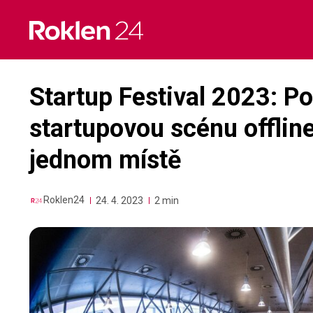
Skip
to
content
Startup Festival 2023: P
startupovou scénu offline
jednom místě
Roklen24
24. 4. 2023
2 min