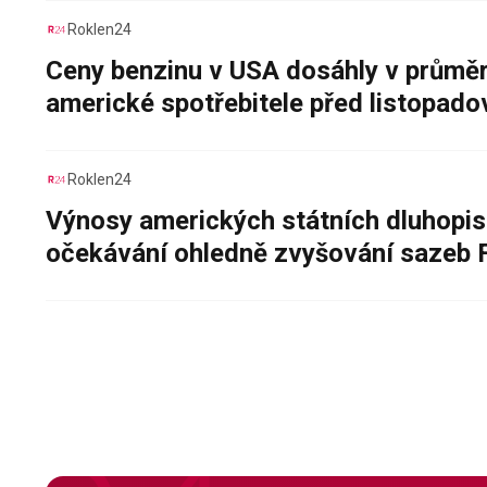
Roklen24
Ceny benzinu v USA dosáhly v průměru
americké spotřebitele před listopad
Roklen24
Výnosy amerických státních dluhopis
očekávání ohledně zvyšování sazeb 