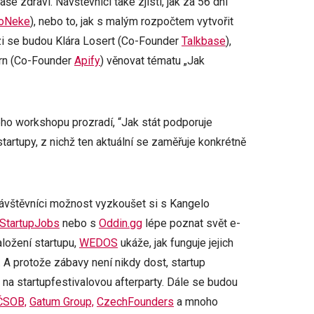
 zdraví. Návštěvníci také zjistí, jak za 56 dní
oNeke
), nebo to, jak s malým rozpočtem vytvořit
zi se budou Klára Losert (Co-Founder
Talkbase
),
urn (Co-Founder
Apify
) věnovat tématu „Jak
vého workshopu prozradí, “Jak stát podporuje
startupy, z nichž ten aktuální se zaměřuje konkrétně
návštěvníci možnost vyzkoušet si s Kangelo
StartupJobs
nebo s
Oddin.gg
lépe poznat svět e-
ožení startupu,
WEDOS
ukáže, jak funguje jejich
 A protože zábavy není nikdy dost, startup
ž na startupfestivalovou afterparty. Dále se budou
@ČSOB,
Gatum Group,
CzechFounders
a mnoho