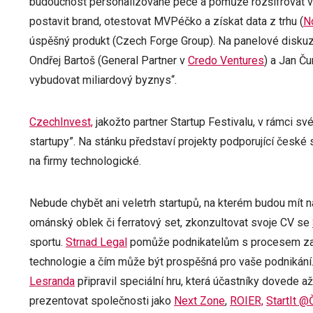
budoucnost personalizované péče a pomůže rozšifrovat vaše
postavit brand, otestovat MVPéčko a získat data z trhu (
N
úspěšný produkt (Czech Forge Group). Na panelové disku
Ondřej Bartoš (General Partner v
Credo Ventures
) a Jan Č
vybudovat miliardový byznys“.
CzechInvest,
jakožto partner Startup Festivalu, v rámci s
startupy”. Na stánku představí projekty podporující české 
na firmy technologické.
Nebude chybět ani veletrh startupů, na kterém budou mít 
ománský oblek či ferratový set, zkonzultovat svoje CV se
sportu.
Strnad Legal
pomůže podnikatelům s procesem zal
technologie a čím může být prospěšná pro vaše podnikání.
Lesranda
připravil speciální hru, která účastníky dovede a
prezentovat společnosti jako
Next Zone
,
ROIER,
StartIt 