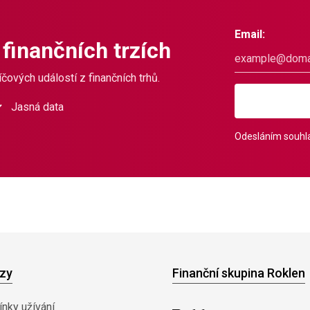
Email:
 finančních trzích
čových událostí z finančních trhů.
Jasná data
Odesláním souhla
zy
Finanční skupina Roklen
nky užívání