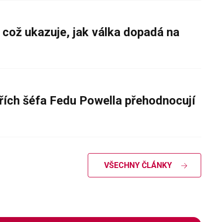
 což ukazuje, jak válka dopadá na
řích šéfa Fedu Powella přehodnocují
VŠECHNY ČLÁNKY