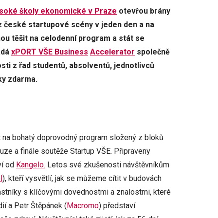
soké školy ekonomické v Praze
otevřou brány
í z české startupové scény v jeden den a na
ou těšit na celodenní program a stát se
řádá
xPORT VŠE Business
Accelerator
společně
sti z řad studentů, absolventů, jednotlivců
íky zdarma.
t na bohatý doprovodný program složený z bloků
ze a finále soutěže Startup VŠE. Připraveny
ví od
Kangelo.
Letos své zkušenosti návštěvníkům
l
), kteří vysvětlí, jak se můžeme cítit v budovách
stníky s klíčovými dovednostmi a znalostmi, které
ií a Petr Štěpánek (
Macromo
) představí