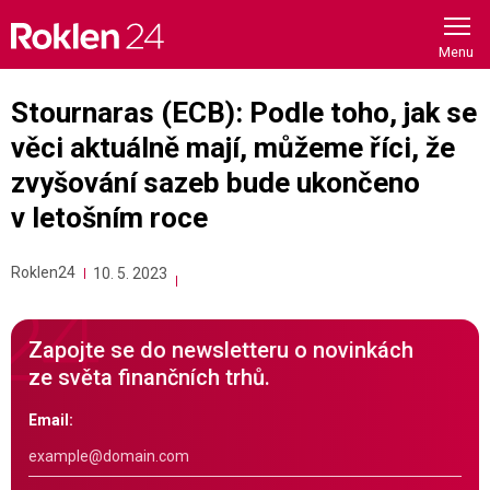
Skip
to
content
Stournaras (ECB): Podle toho, jak se
věci aktuálně mají, můžeme říci, že
zvyšování sazeb bude ukončeno
v letošním roce
Roklen24
10. 5. 2023
Zapojte se do newsletteru o novinkách
ze světa finančních trhů.
Email: