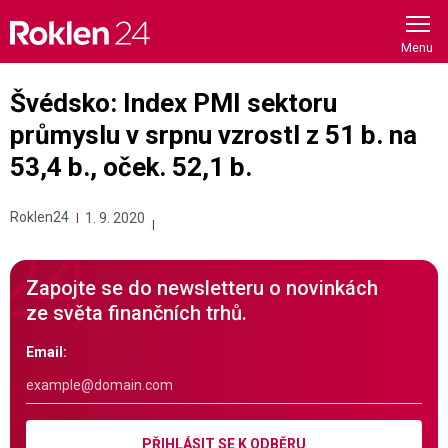
Skip
to
content
Švédsko: Index PMI sektoru
průmyslu v srpnu vzrostl z 51 b. na
53,4 b., oček. 52,1 b.
Roklen24
1. 9. 2020
Zapojte se do newsletteru o novinkách
ze světa finančních trhů.
Email:
PŘIHLÁSIT SE K ODBĚRU