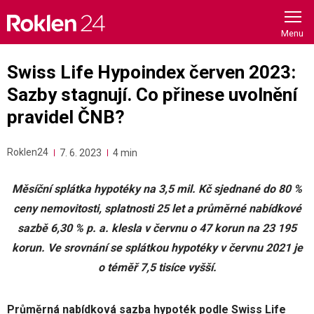
Skip
to
content
Swiss Life Hypoindex červen 2023:
Sazby stagnují. Co přinese uvolnění
pravidel ČNB?
Roklen24
7. 6. 2023
4 min
Měsíční splátka hypotéky na 3,5 mil. Kč sjednané do 80 %
ceny nemovitosti, splatnosti 25 let a průměrné nabídkové
sazbě 6,30 % p. a. klesla v červnu o 47 korun na 23 195
korun.
Ve srovnání se splátkou hypotéky v červnu 2021 je
o téměř 7,5 tisíce vyšší.
Průměrná nabídková sazba hypoték podle Swiss Life