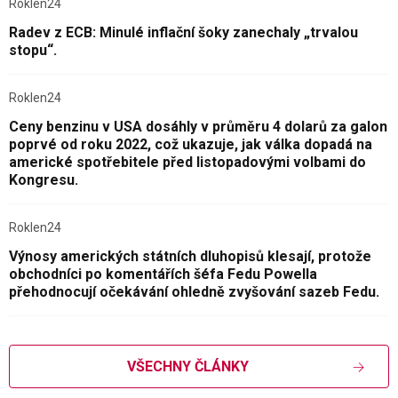
Roklen24
Radev z ECB: Minulé inflační šoky zanechaly „trvalou
stopu“.
Roklen24
Ceny benzinu v USA dosáhly v průměru 4 dolarů za galon
poprvé od roku 2022, což ukazuje, jak válka dopadá na
americké spotřebitele před listopadovými volbami do
Kongresu.
Roklen24
Výnosy amerických státních dluhopisů klesají, protože
obchodníci po komentářích šéfa Fedu Powella
přehodnocují očekávání ohledně zvyšování sazeb Fedu.
VŠECHNY ČLÁNKY