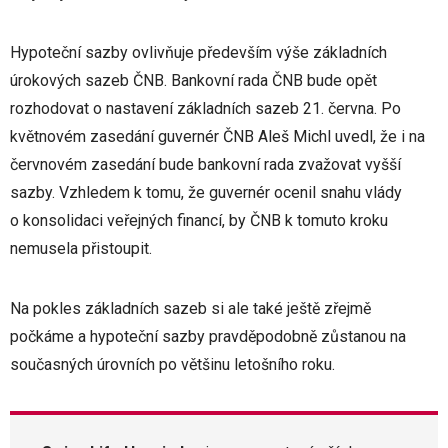
Hypoteční sazby ovlivňuje především výše základních
úrokových sazeb ČNB. Bankovní rada ČNB bude opět
rozhodovat o nastavení základních sazeb 21. června. Po
květnovém zasedání guvernér ČNB Aleš Michl uvedl, že i na
červnovém zasedání bude bankovní rada zvažovat vyšší
sazby. Vzhledem k tomu, že guvernér ocenil snahu vlády
o konsolidaci veřejných financí, by ČNB k tomuto kroku
nemusela přistoupit.
Na pokles základních sazeb si ale také ještě zřejmě
počkáme a hypoteční sazby pravděpodobně zůstanou na
současných úrovních po většinu letošního roku.