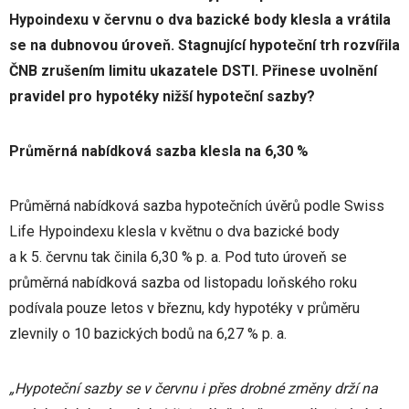
Hypoindexu v červnu o dva bazické body klesla a vrátila
se na dubnovou úroveň. Stagnující hypoteční trh rozvířila
ČNB zrušením limitu ukazatele DSTI. Přinese uvolnění
pravidel pro hypotéky nižší hypoteční sazby?
Průměrná nabídková sazba klesla na 6,30 %
Průměrná nabídková sazba hypotečních úvěrů podle Swiss
Life Hypoindexu klesla v květnu o dva bazické body
a k 5. červnu tak činila 6,30 % p. a. Pod tuto úroveň se
průměrná nabídková sazba od listopadu loňského roku
podívala pouze letos v březnu, kdy hypotéky v průměru
zlevnily o 10 bazických bodů na 6,27 % p. a.
„Hypoteční sazby se v červnu i přes drobné změny drží na