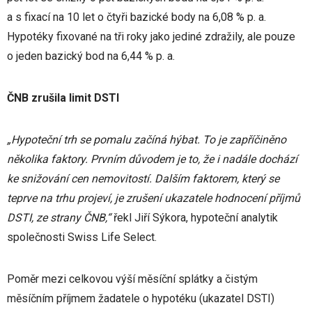
a s fixací na 10 let o čtyři bazické body na 6,08 % p. a.
Hypotéky fixované na tři roky jako jediné zdražily, ale pouze
o jeden bazický bod na 6,44 % p. a.
ČNB zrušila limit DSTI
„Hypoteční trh se pomalu začíná hýbat. To je zapříčiněno
několika faktory. Prvním důvodem je to, že i nadále dochází
ke snižování cen nemovitostí. Dalším faktorem, který se
teprve na trhu projeví, je zrušení ukazatele hodnocení příjmů
DSTI, ze strany ČNB,“
řekl Jiří Sýkora, hypoteční analytik
společnosti Swiss Life Select.
Poměr mezi celkovou výší měsíční splátky a čistým
měsíčním příjmem žadatele o hypotéku (ukazatel DSTI)