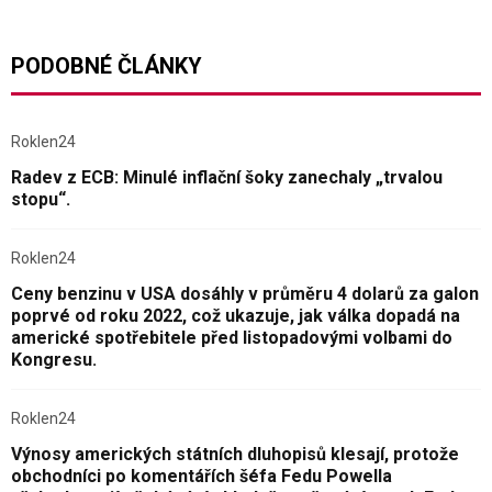
PODOBNÉ ČLÁNKY
Roklen24
Radev z ECB: Minulé inflační šoky zanechaly „trvalou
stopu“.
Roklen24
Ceny benzinu v USA dosáhly v průměru 4 dolarů za galon
poprvé od roku 2022, což ukazuje, jak válka dopadá na
americké spotřebitele před listopadovými volbami do
Kongresu.
Roklen24
Výnosy amerických státních dluhopisů klesají, protože
obchodníci po komentářích šéfa Fedu Powella