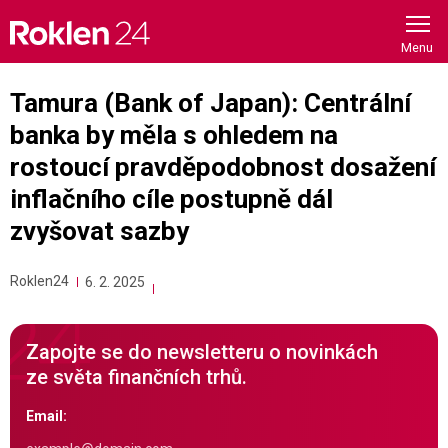
Skip
to
content
Tamura (Bank of Japan): Centrální
banka by měla s ohledem na
rostoucí pravděpodobnost dosažení
inflačního cíle postupně dál
zvyšovat sazby
Roklen24
6. 2. 2025
Zapojte se do newsletteru o novinkách
ze světa finančních trhů.
Email: