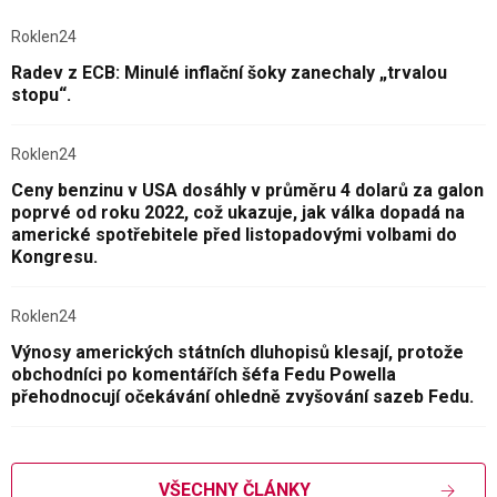
Roklen24
Radev z ECB: Minulé inflační šoky zanechaly „trvalou
stopu“.
Roklen24
Ceny benzinu v USA dosáhly v průměru 4 dolarů za galon
poprvé od roku 2022, což ukazuje, jak válka dopadá na
americké spotřebitele před listopadovými volbami do
Kongresu.
Roklen24
Výnosy amerických státních dluhopisů klesají, protože
obchodníci po komentářích šéfa Fedu Powella
přehodnocují očekávání ohledně zvyšování sazeb Fedu.
VŠECHNY ČLÁNKY