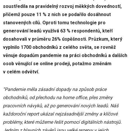
soustředila na pravidelný rozvoj měkkých dovedností,
přičemž pouze 11 % z nich se podařilo dosáhnout
stanovených cílů. Oproti tomu technologie pro
generování leadů využívá 63 % respondentů, kteří
dosahovali v průměru 26% úspěšnosti.
Průzkum, který
vyplnilo 1700 obchodníků z celého světa, se rovněž
věnuje dopadům pandemie na práci obchodníků a dalších
osob věnující se online prodeji, potažmo změnám
v celém odvětví.
“Pandemie měla zásadní dopady na způsob práce
obchodníků, od přechodu na home office, přes změny
pracovních návyků, až po generování nových leadů. Náš
každoroční report ukázal nejzásadnější změny a klíčové
problémy, které můžeme řešit pomocí digitálních nástrojů.
Jedním z hlavních závěrů jsou velké rezervy v jejich