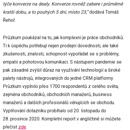
týče konverze na dealy. Konverze rovněž zabere i průměrně
kratší dobu, a to pouhých 5 dní, místo 23,”
dodává Tomáš
Řehoř.
Průzkum poukázal na to, jak komplexní je práce obchodníků.
Ti k úspěchu potřebují nejen prodejní dovednosti, ale také
zkušenosti, znalosti, schopnost vypořádat se s problémy,
empatii a pohotovou komunikaci. S nástupem pandemie se
pak zásadně zvýšil důraz na využívání technologií a široké
palety nástrojů, integrovaných do jedné CRM platformy.
Průzkum vyplnilo přes 1700 respondentů z celého světa,
zejména obchodníků, obchodních manažerů, business
manažerů a dalších profesionálů věnujících se obchodu.
Vyplňování dotazníku probíhalo od 20. listopadu do
28. prosince 2020. Kompletní report v angličtině si můžete
přečíst
zde
.