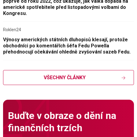
poprvé od roku 2022, což ukazuje, jak válka dopadá na
americké spotřebitele před listopadovými volbami do
Kongresu.
Roklen24
Výnosy amerických státních dluhopisů klesají, protože
obchodníci po komentářích šéfa Fedu Powella
přehodnocují očekávání ohledně zvyšování sazeb Fedu.
VŠECHNY ČLÁNKY
Buďte v obraze o dění na
finančních trzích