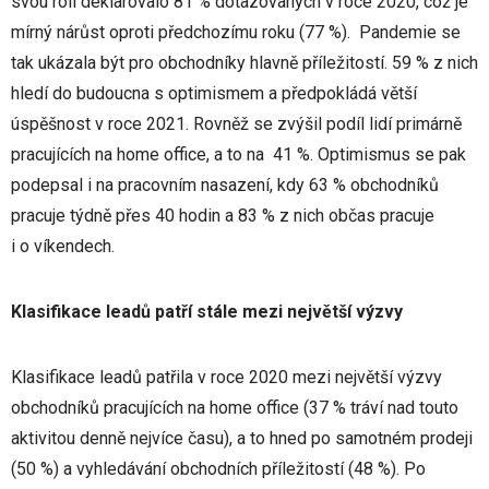
svou rolí deklarovalo 81 % dotazovaných v roce 2020, což je
mírný nárůst oproti předchozímu roku (77 %). Pandemie se
tak ukázala být pro obchodníky hlavně příležitostí. 59 % z nich
hledí do budoucna s optimismem a předpokládá větší
úspěšnost v roce 2021. Rovněž se zvýšil podíl lidí primárně
pracujících na home office, a to na 41 %. Optimismus se pak
podepsal i na pracovním nasazení, kdy 63 % obchodníků
pracuje týdně přes 40 hodin a 83 % z nich občas pracuje
i o víkendech.
Klasifikace leadů patří stále mezi největší výzvy
Klasifikace leadů patřila v roce 2020 mezi největší výzvy
obchodníků pracujících na home office (37 % tráví nad touto
aktivitou denně nejvíce času), a to hned po samotném prodeji
(50 %) a vyhledávání obchodních příležitostí (48 %). Po