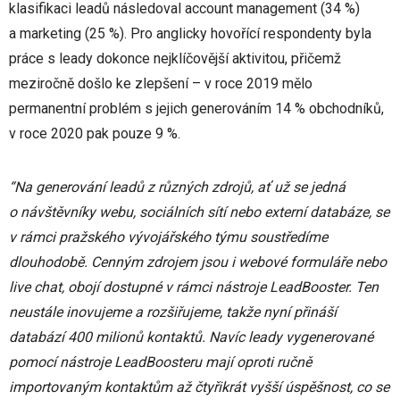
klasifikaci leadů následoval account management (34 %)
a marketing (25 %). Pro anglicky hovořící respondenty byla
práce s leady dokonce nejklíčovější aktivitou, přičemž
meziročně došlo ke zlepšení – v roce 2019 mělo
permanentní problém s jejich generováním 14 % obchodníků,
v roce 2020 pak pouze 9 %.
“Na generování leadů z různých zdrojů, ať už se jedná
o návštěvníky webu, sociálních sítí nebo externí databáze, se
v rámci pražského vývojářského týmu soustředíme
dlouhodobě. Cenným zdrojem jsou i webové formuláře nebo
live chat, obojí dostupné v rámci nástroje LeadBooster. Ten
neustále inovujeme a rozšiřujeme, takže nyní přináší
databází 400 milionů kontaktů. Navíc leady vygenerované
pomocí nástroje LeadBoosteru mají oproti ručně
importovaným kontaktům až čtyřikrát vyšší úspěšnost, co se