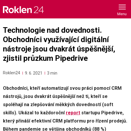
Skip
to
content
Technologie nad dovednosti.
Obchodníci využívající digitální
nástroje jsou dvakrát úspěšnější,
zjistil průzkum Pipedrive
Roklen24
9. 6. 2021
3 min
Obchodníci, kteří automatizují svou práci pomocí CRM
nástrojů, jsou dvakrát úspěšnější než ti, kteří se
spoléhají na zlepšování měkkých dovedností (soft
skills). Ukázal to každoroční
report
startupu Pipedrive,
který přináší efektivní CRM platformu pro řízení prodejů.
Během pandemie se většina obchodníků (88 %)