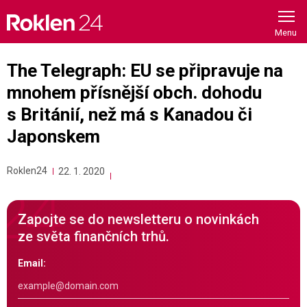
Skip
to
content
The Telegraph: EU se připravuje na
mnohem přísnější obch. dohodu
s Británií, než má s Kanadou či
Japonskem
Roklen24
22. 1. 2020
Zapojte se do newsletteru o novinkách
ze světa finančních trhů.
Email: