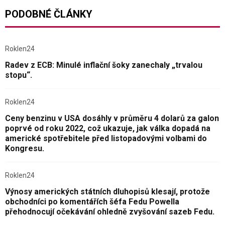
PODOBNÉ ČLÁNKY
Roklen24
Radev z ECB: Minulé inflační šoky zanechaly „trvalou
stopu“.
Roklen24
Ceny benzinu v USA dosáhly v průměru 4 dolarů za galon
poprvé od roku 2022, což ukazuje, jak válka dopadá na
americké spotřebitele před listopadovými volbami do
Kongresu.
Roklen24
Výnosy amerických státních dluhopisů klesají, protože
obchodníci po komentářích šéfa Fedu Powella
přehodnocují očekávání ohledně zvyšování sazeb Fedu.