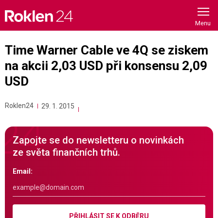
Skip
to
content
Time Warner Cable ve 4Q se ziskem
na akcii 2,03 USD při konsensu 2,09
USD
Roklen24
29. 1. 2015
Zapojte se do newsletteru o novinkách
ze světa finančních trhů.
Email:
PŘIHLÁSIT SE K ODBĚRU