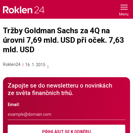
Skip
to
content
Tržby Goldman Sachs za 4Q na
úrovni 7,69 mld. USD při oček. 7,63
mld. USD
Roklen24
16. 1. 2015
Zapojte se do newsletteru o novinkách
ze světa finančních trhů.
Email:
PŘIHLÁSIT SE K ODBĚRU