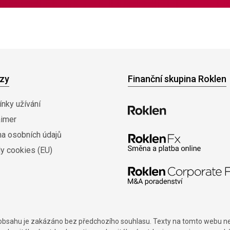
zy
Finanční skupina Roklen
nky užívání
aimer
na osobních údajů
y cookies (EU)
í obsahu je zakázáno bez předchozího souhlasu. Texty na tomto webu nes