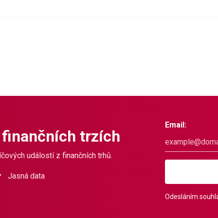
Email:
 finančních trzích
čových událostí z finančních trhů.
Jasná data
Odesláním souhla