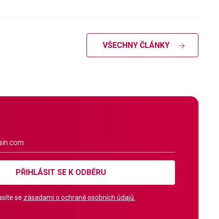
VŠECHNY ČLÁNKY
PŘIHLÁSIT SE K ODBĚRU
síte se
zásadami o ochraně osobních údajů.