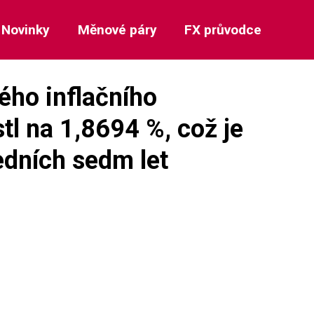
Novinky
Měnové páry
FX průvodce
ého inflačního
tl na 1,8694 %, což je
edních sedm let