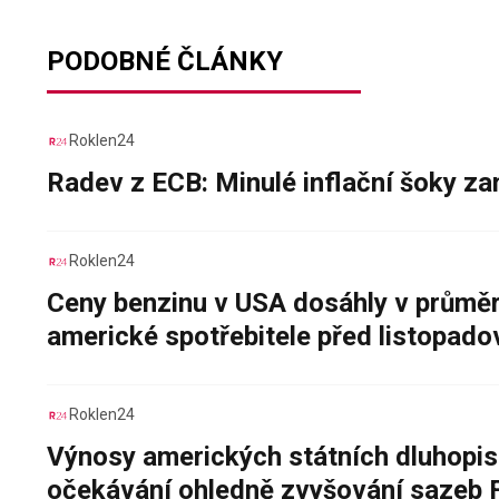
PODOBNÉ ČLÁNKY
Roklen24
Radev z ECB: Minulé inflační šoky za
Roklen24
Ceny benzinu v USA dosáhly v průměru
americké spotřebitele před listopad
Roklen24
Výnosy amerických státních dluhopis
očekávání ohledně zvyšování sazeb 