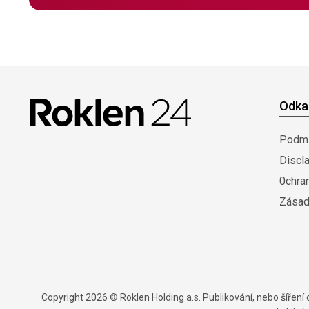
Odka
Podmí
Discl
0chra
Zásad
Copyright 2026 © Roklen Holding a.s. Publikování, nebo šířen