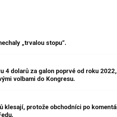
nechaly „trvalou stopu“.
 4 dolarů za galon poprvé od roku 2022,
ovými volbami do Kongresu.
ů klesají, protože obchodníci po komentá
Fedu.