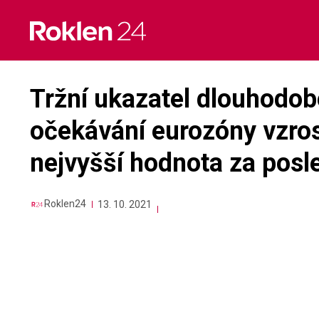
Skip
to
content
Tržní ukazatel dlouhodob
očekávání eurozóny vzros
nejvyšší hodnota za posl
Roklen24
13. 10. 2021