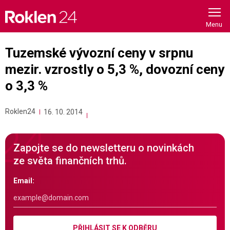
Skip
to
content
Tuzemské vývozní ceny v srpnu
mezir. vzrostly o 5,3 %, dovozní ceny
o 3,3 %
Roklen24
16. 10. 2014
Zapojte se do newsletteru o novinkách
ze světa finančních trhů.
Email:
PŘIHLÁSIT SE K ODBĚRU