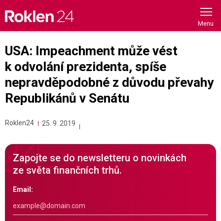
Skip
to
content
USA: Impeachment může vést
k odvolání prezidenta, spíše
nepravděpodobné z důvodu převahy
Republikánů v Senátu
Roklen24
25. 9. 2019
Zapojte se do newsletteru o novinkách
ze světa finančních trhů.
Email: