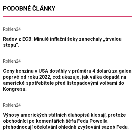
PODOBNÉ ČLÁNKY
Roklen24
Radev z ECB: Minulé inflační šoky zanechaly „trvalou
stopu“.
Roklen24
Ceny benzinu v USA dosáhly v průměru 4 dolarů za galon
poprvé od roku 2022, což ukazuje, jak válka dopadá na
americké spotřebitele před listopadovými volbami do
Kongresu.
Roklen24
Výnosy amerických státních dluhopisů klesají, protože
obchodníci po komentářích šéfa Fedu Powella
přehodnocují očekávání ohledně zvyšování sazeb Fedu.