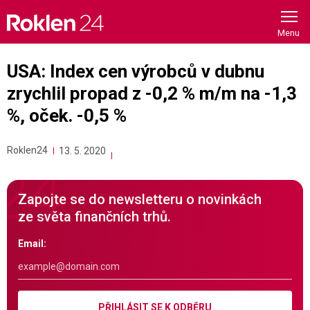
Skip
to
content
USA: Index cen výrobců v dubnu
zrychlil propad z -0,2 % m/m na -1,3
%, oček. -0,5 %
Roklen24
13. 5. 2020
Zapojte se do newsletteru o novinkách
ze světa finančních trhů.
Email:
PŘIHLÁSIT SE K ODBĚRU