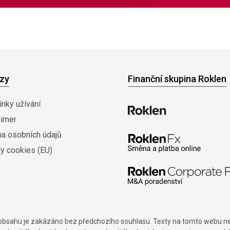
zy
Finanční skupina Roklen
nky užívání
aimer
na osobních údajů
y cookies (EU)
í obsahu je zakázáno bez předchozího souhlasu. Texty na tomto webu nes