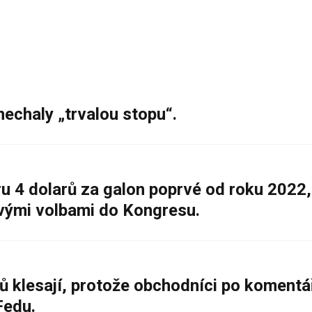
nechaly „trvalou stopu“.
 4 dolarů za galon poprvé od roku 2022,
ovými volbami do Kongresu.
ů klesají, protože obchodníci po komentá
Fedu.