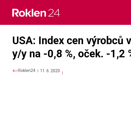
Skip
to
content
USA: Index cen výrobců v 
y/y na -0,8 %, oček. -1,2
Roklen24
11. 6. 2020