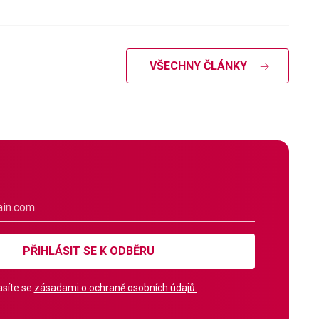
VŠECHNY ČLÁNKY
PŘIHLÁSIT SE K ODBĚRU
síte se
zásadami o ochraně osobních údajů.