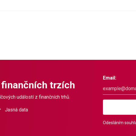
Email:
 finančních trzích
čových událostí z finančních trhů.
Jasná data
Odesláním souhla