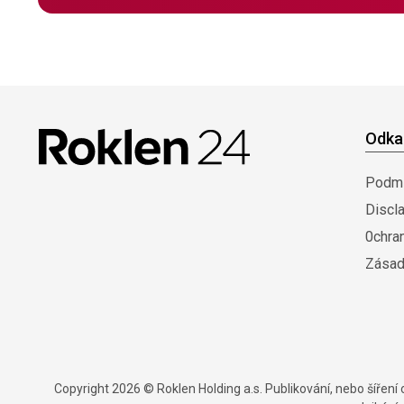
Odka
Podmí
Discl
0chra
Zásad
Copyright 2026 © Roklen Holding a.s. Publikování, nebo šířen