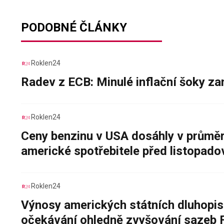
PODOBNÉ ČLÁNKY
Roklen24
Radev z ECB: Minulé inflační šoky za
Roklen24
Ceny benzinu v USA dosáhly v průměru
americké spotřebitele před listopad
Roklen24
Výnosy amerických státních dluhopis
očekávání ohledně zvyšování sazeb 