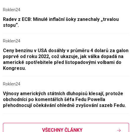
Roklen24
Radev z ECB: Minulé inflační šoky zanechaly „trvalou
stopu“.
Roklen24
Ceny benzinu v USA dosáhly v průměru 4 dolarů za galon
poprvé od roku 2022, což ukazuje, jak válka dopadá na
americké spotřebitele před listopadovými volbami do
Kongresu.
Roklen24
Výnosy amerických státních dluhopisů klesají, protože
obchodníci po komentářích šéfa Fedu Powella
přehodnocují očekávání ohledně zvyšování sazeb Fedu.
VŠECHNY ČLÁNKY