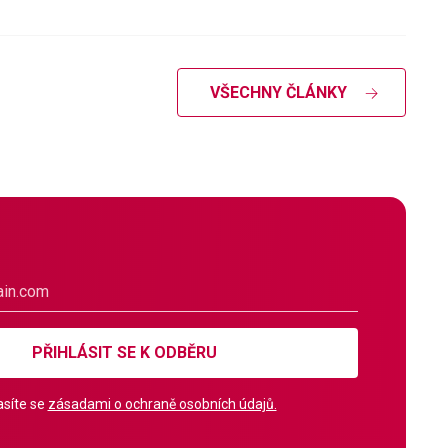
VŠECHNY ČLÁNKY
PŘIHLÁSIT SE K ODBĚRU
síte se
zásadami o ochraně osobních údajů.