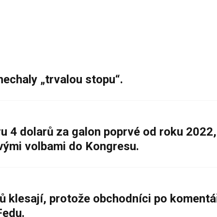
nechaly „trvalou stopu“.
 4 dolarů za galon poprvé od roku 2022,
ovými volbami do Kongresu.
ů klesají, protože obchodníci po komentá
Fedu.