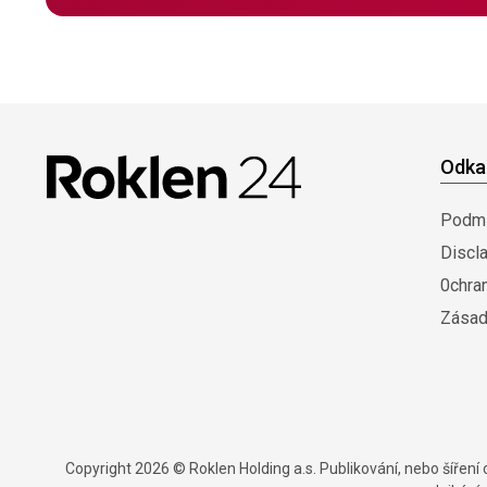
Odka
Podmí
Discl
0chra
Zásad
Copyright 2026 © Roklen Holding a.s. Publikování, nebo šířen