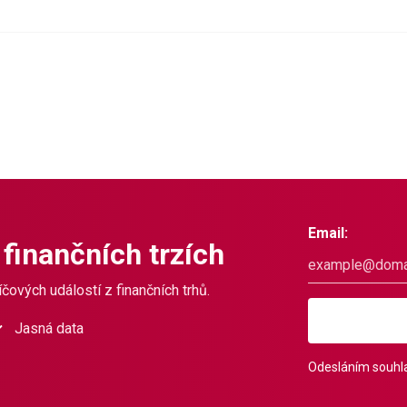
Email:
 finančních trzích
čových událostí z finančních trhů.
Jasná data
Odesláním souhla