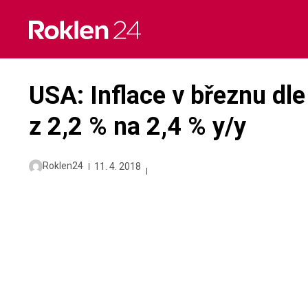
Skip
to
content
USA: Inflace v březnu dle
z 2,2 % na 2,4 % y/y
Roklen24
11. 4. 2018