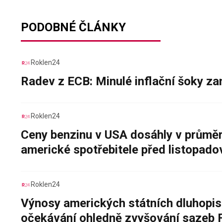
PODOBNÉ ČLÁNKY
Roklen24
Radev z ECB: Minulé inflační šoky za
Roklen24
Ceny benzinu v USA dosáhly v průměru
americké spotřebitele před listopad
Roklen24
Výnosy amerických státních dluhopis
očekávání ohledně zvyšování sazeb 