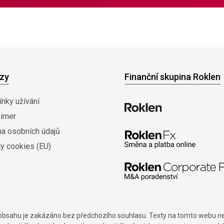
zy
Finanční skupina Roklen
nky užívání
aimer
na osobních údajů
y cookies (EU)
í obsahu je zakázáno bez předchozího souhlasu. Texty na tomto webu nes