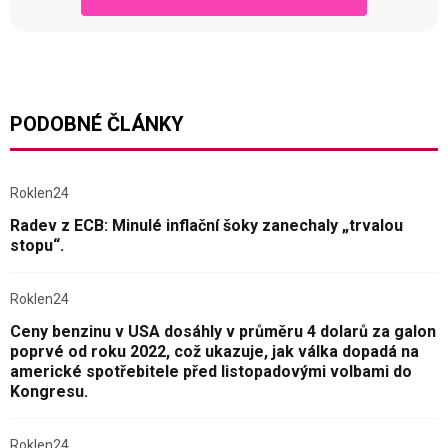
PODOBNÉ ČLÁNKY
Roklen24
Radev z ECB: Minulé inflační šoky zanechaly „trvalou
stopu“.
Roklen24
Ceny benzinu v USA dosáhly v průměru 4 dolarů za galon
poprvé od roku 2022, což ukazuje, jak válka dopadá na
americké spotřebitele před listopadovými volbami do
Kongresu.
Roklen24