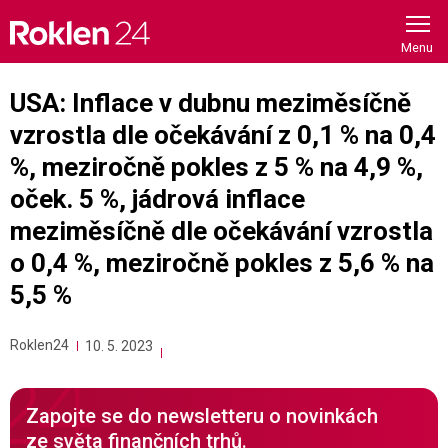
Skip
to
content
USA: Inflace v dubnu meziměsíčně
vzrostla dle očekávání z 0,1 % na 0,4
%, meziročně pokles z 5 % na 4,9 %,
oček. 5 %, jádrová inflace
meziměsíčně dle očekávání vzrostla
o 0,4 %, meziročně pokles z 5,6 % na
5,5 %
Roklen24
10. 5. 2023
Zapojte se do newsletteru o novinkách
ze světa finančních trhů.