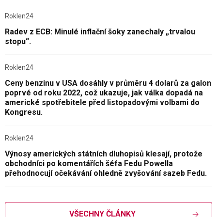
Roklen24
Radev z ECB: Minulé inflační šoky zanechaly „trvalou
stopu“.
Roklen24
Ceny benzinu v USA dosáhly v průměru 4 dolarů za galon
poprvé od roku 2022, což ukazuje, jak válka dopadá na
americké spotřebitele před listopadovými volbami do
Kongresu.
Roklen24
Výnosy amerických státních dluhopisů klesají, protože
obchodníci po komentářích šéfa Fedu Powella
přehodnocují očekávání ohledně zvyšování sazeb Fedu.
VŠECHNY ČLÁNKY