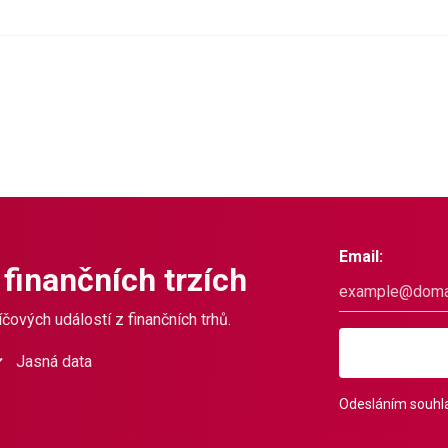
Email:
 finančních trzích
čových událostí z finančních trhů.
Jasná data
Odesláním souhla