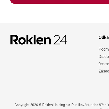
Odka
Podmí
Discl
0chra
Zásad
Copyright 2026 © Roklen Holding a.s. Publikování, nebo šířen