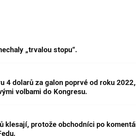
nechaly „trvalou stopu“.
 4 dolarů za galon poprvé od roku 2022,
ovými volbami do Kongresu.
ů klesají, protože obchodníci po komentá
Fedu.