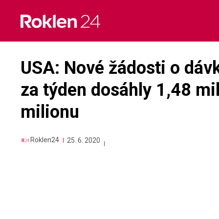
Skip
to
content
USA: Nové žádosti o dáv
za týden dosáhly 1,48 mil
milionu
Roklen24
25. 6. 2020