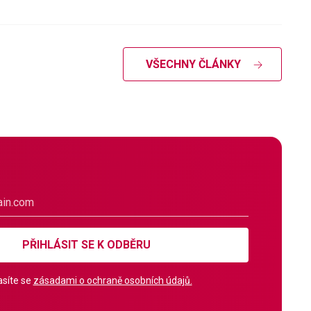
VŠECHNY ČLÁNKY
PŘIHLÁSIT SE K ODBĚRU
síte se
zásadami o ochraně osobních údajů.