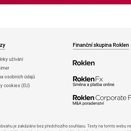
zy
Finanční skupina Roklen
nky užívání
aimer
na osobních údajů
y cookies (EU)
í obsahu je zakázáno bez předchozího souhlasu. Texty na tomto webu nes