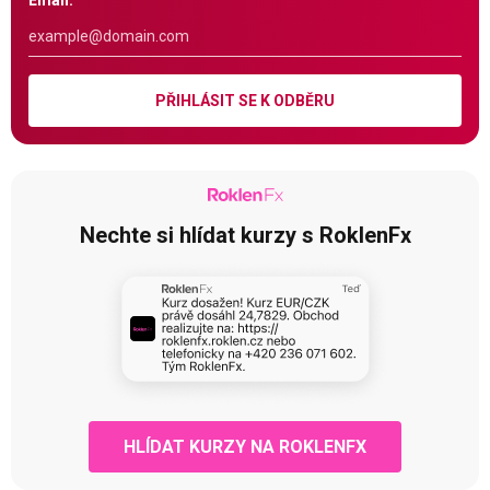
Email:
PŘIHLÁSIT SE K ODBĚRU
Nechte si hlídat kurzy s RoklenFx
HLÍDAT KURZY NA ROKLENFX