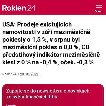
Skip
to
content
USA: Prodeje existujících
nemovitostí v září meziměsíčně
poklesly o 1,5 %, v srpnu byl
meziměsíční pokles o 0,8 %, CB
předstihový indikátor meziměsíčně
klesl z 0 % na -0,4 %, oček. -0,3 %
Roklen24
20. 10. 2022
Zapojte se do newsletteru o novinkách
ze světa finančních trhů.