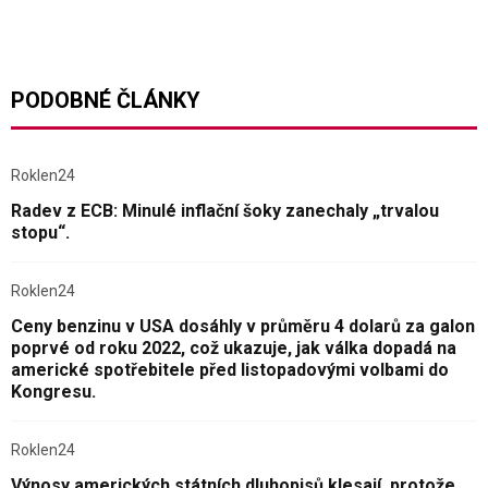
PODOBNÉ ČLÁNKY
Roklen24
Radev z ECB: Minulé inflační šoky zanechaly „trvalou
stopu“.
Roklen24
Ceny benzinu v USA dosáhly v průměru 4 dolarů za galon
poprvé od roku 2022, což ukazuje, jak válka dopadá na
americké spotřebitele před listopadovými volbami do
Kongresu.
Roklen24
Výnosy amerických státních dluhopisů klesají, protože