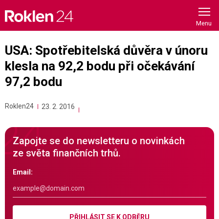
Skip
to
content
USA: Spotřebitelská důvěra v únoru
klesla na 92,2 bodu při očekávání
97,2 bodu
Roklen24
23. 2. 2016
Zapojte se do newsletteru o novinkách
ze světa finančních trhů.
Email:
PŘIHLÁSIT SE K ODBĚRU